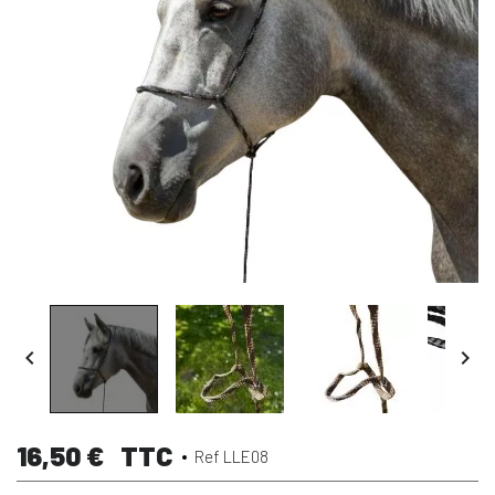


16,50 €
TTC
Ref LLE08