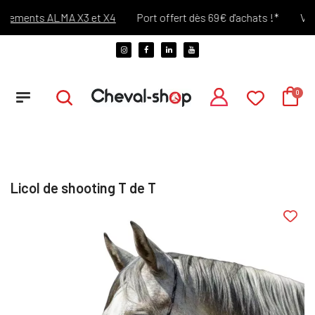
ements ALMA X3 et X4
Port offert dès 69€ d'achats !*
Vous 
Licol de shooting T de T