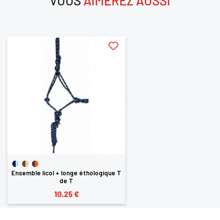
VOUS
AIMEREZ AUSSI
aimerez aussi
Ensemble licol + longe éthologique T
de T
10,25 €