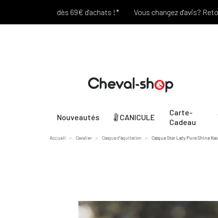
Port offert dès 69€ d'achats !*
Vous changez d'avis? Retour Offer
Carte-
Nouveautés
CANICULE
Cadeau
Accueil
Cavalier
Casque d'équitation
Casque Star Lady Pure Shine Kas