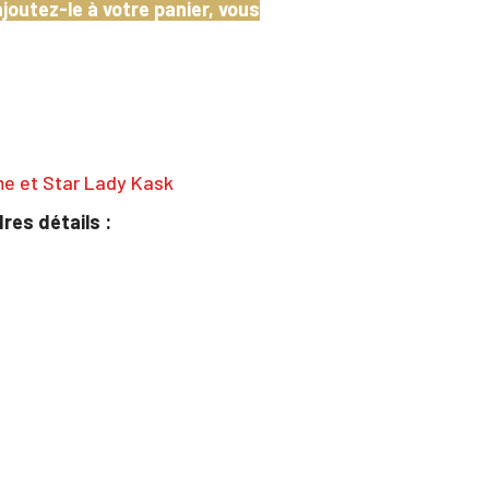
joutez-le à votre panier, vous
e et Star Lady Kask
es détails :
te