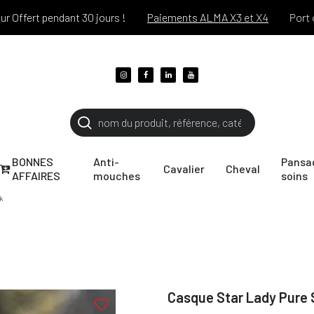
t pendant 30 jours !
Paiements ALMA X3 et X4
Port offert 
BONNES
Anti-
Pansa
Cavalier
Cheval
AFFAIRES
mouches
soins
k
Casque Star Lady Pure 