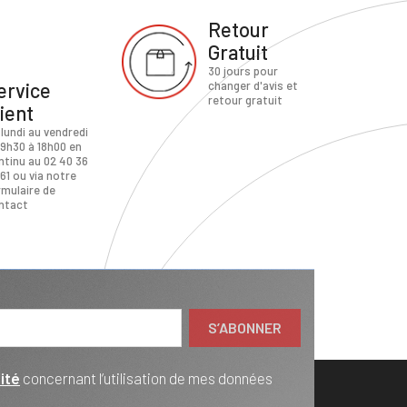
Retour
Gratuit
30 jours pour
ervice
changer d'avis et
retour gratuit
lient
 lundi au vendredi
 9h30 à 18h00 en
ntinu au 02 40 36
61 ou via notre
rmulaire de
ntact
ité
concernant l’utilisation de mes données