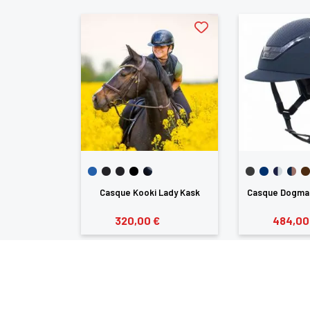
y Hunter Kask
Casque Kooki Lady Kask
Casque Dogma
€
320,00 €
484,00