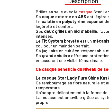
Description
Brillez en selle avec le
casque
Star Lad
Sa
coque externe en ABS
est légère e
Le
calotin en polystyrène expansé de
légèreté et confort.
Ses
deux grilles en nid d’abeille
, favo
intenses.
Le
Fit System breveté
est un
mécanis
cou pour un maintien parfait.
Sa jugulaire en cuir éco-responsable es
Sa
grande visière
offre une protection 
en assurant une visibilité maximale.
Ce casque bénéficie du Niveau de sé
Le casque Star Lady Pure Shine Kas
Ce rembourrage en fibre naturelle et an
température.
Il s'adapte délicatement à la forme de 
La mousse est amovible grâce au systèm
propre.