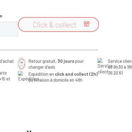
n
Click & collect

d'achat
Retour gratuit,
30 jours
pour
Service clie
changer d’avis
de 9h30 à 18
arte
36 20 61
Expédition en
click and collect (2h)
+15 et
ou livraison à domicile en 48h