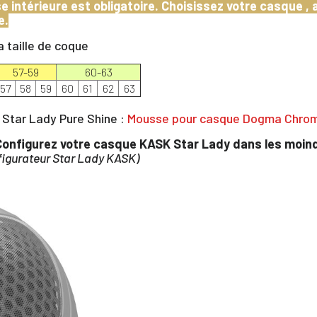
intérieure est obligatoire. Choisissez votre casque , a
e.
a taille de coque
57-59
60-63
57
58
59
60
61
62
63
Star Lady Pure Shine :
Mousse pour casque Dogma Chrom
onfigurez votre casque KASK Star Lady dans les moindr
nfigurateur Star Lady KASK)
×
us devez être connecté pour enregistrer des produits dans votre lis
envie
ANNULER
SE CONNECTER