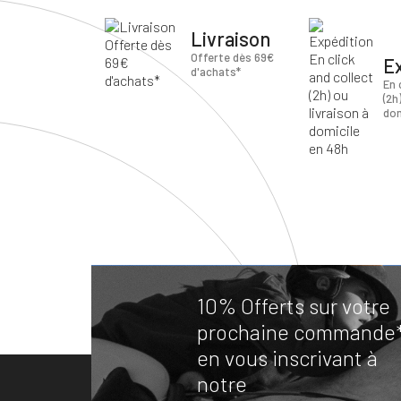
Livraison
Offerte dès 69€
E
d'achats*
En 
(2h
dom
10% Offerts sur votre
prochaine commande
en vous inscrivant à
notre