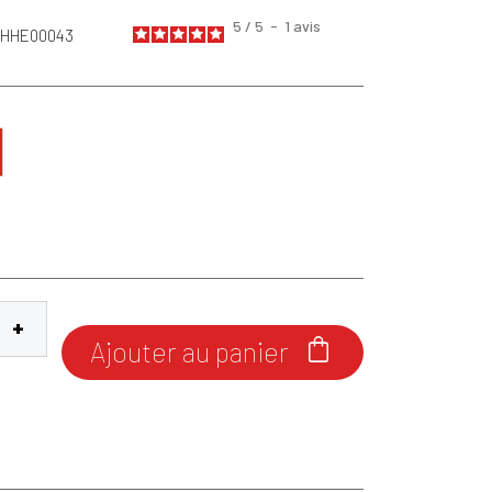
5
/
5
-
1
avis
 HHE00043
 Brown
Ajouter au panier
