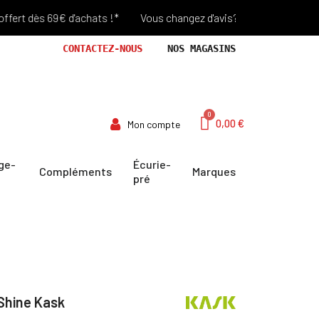
dès 69€ d'achats !*
Vous changez d'avis? Retour Offert pendant 3
CONTACTEZ-NOUS
NOS MAGASINS
0,00 €
Mon compte
ge-
Écurie-
Compléments
Marques
pré
Shine Kask