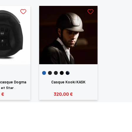
 casque Dogma
Casque Kooki KASK
Mousse pour
et Star...
Kooki
 €
320,00 €
50,0