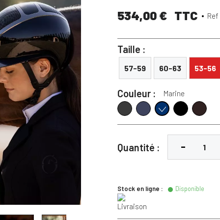
534,00 €
TTC
Ref
Taille :
57-59
60-63
53-56
Couleur :
Marine
Anthracite
Atlantic Blue
Noir
Espresso
Marine
Quantité :
Stock en ligne :
Disponible