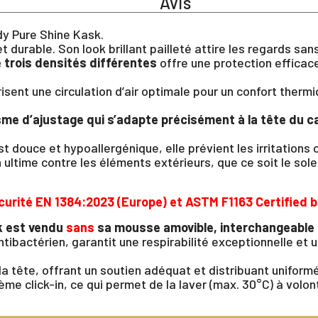
Avis
y Pure Shine Kask.
t durable. Son look brillant pailleté attire les regards sans
 trois densités différentes
offre une protection efficac
risent une circulation d’air optimale pour un confort ther
me d’ajustage qui s’adapte précisément à la tête du ca
t douce et hypoallergénique, elle prévient les irritations 
ultime contre les éléments extérieurs, que ce soit le solei
curité EN 1384:2023 (Europe) et ASTM F1163 Certified b
k
est vendu
sans
sa mousse amovible, interchangeable e
tibactérien, garantit une respirabilité exceptionnelle et 
la tête, offrant un soutien adéquat et distribuant uniform
e click-in, ce qui permet de la laver (max. 30°C) à volon