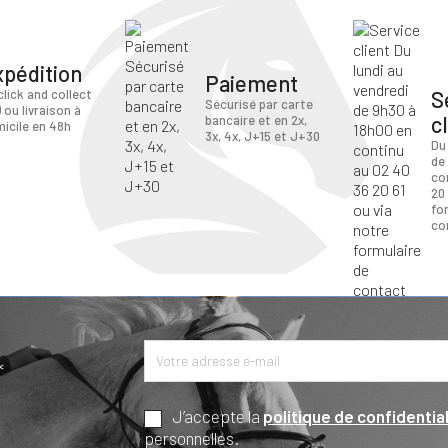
xpédition
Paiement
S
click and collect
Sécurisé par carte
) ou livraison à
c
bancaire et en 2x,
icile en 48h
3x, 4x, J+15 et J+30
Du
de
co
20 
fo
co
*
J’accepte la
politique de confidential
personnelles.