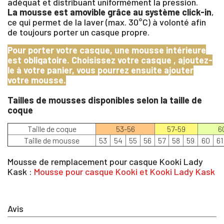
adéquat et distribuant uniformément la pression.
La mousse est amovible grâce au système click-in
,
ce qui permet de la laver (max. 30°C) à volonté afin
de toujours porter un casque propre.
Pour porter votre casque, une mousse intérieure
est obligatoire. Choisissez votre casque , ajoutez-
le à votre panier, vous pourrez ensuite ajouter
votre mousse.
Tailles de mousses disponibles selon la taille de
coque
Taille de coque
53-56
57-59
6
Taille de mousse
53
54
55
56
57
58
59
60
61
Mousse de remplacement pour casque Kooki Lady
Kask :
Mousse pour casque Kooki et Kooki Lady Kask
×
Avis