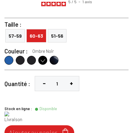
5
/
5
-
1
avis
Taille :
57-59
60-63
51-56
Couleur :
Ombre Noir
Bleu Mat
Noir Mat
Noir shine
Bleu Shine
Ombre Noir
Quantité :
Stock en ligne :
Disponible

Ajouter au panier