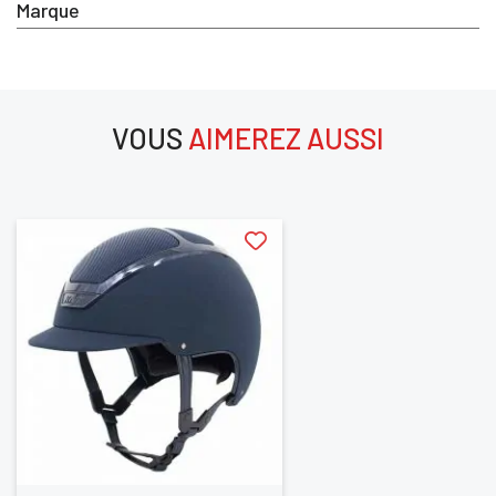
Marque
Vous devez être connecté pour enregistrer des produits dan
votre liste d'envie
VOUS
AIMEREZ AUSSI
SE
ANNULER
CONNECTER
aimerez aussi