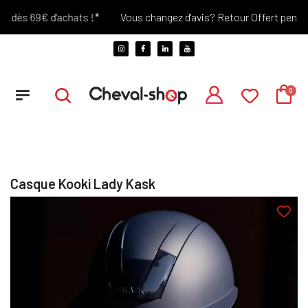
dès 69€ d'achats !*
Vous changez d'avis? Retour Offert pendant 3
Casque Kooki Lady Kask