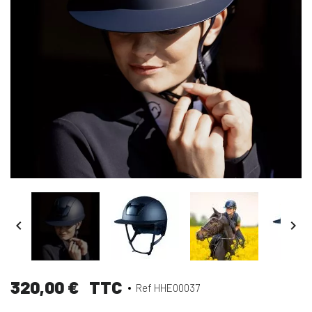


320,00 €
TTC
Ref HHE00037