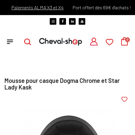
Paiements ALMA X3 et X4
Port offert dès 69€ d'achats !*
Mousse pour casque Dogma Chrome et Star
Lady Kask