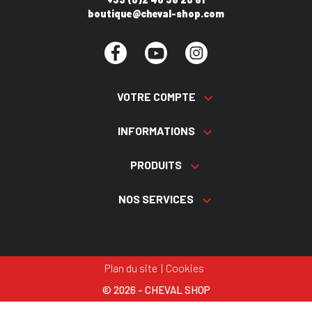
boutique@cheval-shop.com
Facebook
YouTube
Instagram
VOTRE COMPTE

INFORMATIONS

PRODUITS

NOS SERVICES

Plan du site
Cookies
© 2026 - CHEVAL SHOP