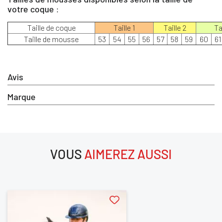
votre coque :
Taille de coque
Taille 1
Taille 2
Ta
Taille de mousse
53
54
55
56
57
58
59
60
61
Avis
Marque
VOUS
AIMEREZ AUSSI
×
aimerez aussi
Vous devez être connecté pour enregistrer des produits dan
votre liste d'envie