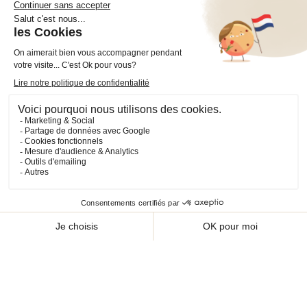
Cheval Shop
4 rue Benoît Frachon
44800 Saint-Herblain
France
+33 (0)2 40 36 20 61
boutique@cheval-shop.com
Facebook
YouTube
Instagram
VOTRE COMPTE

INFORMATIONS

PRODUITS

NOS SERVICES
