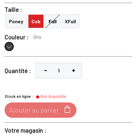
Taille :
Poney
Cob
Full
XFull
Couleur :
Gris
Gris
Quantité :
Stock en ligne :
Non disponible

Ajouter au panier
Votre magasin :