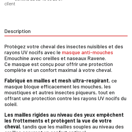
Description
Protégez votre cheval des insectes nuisibles et des
rayons UV nocifs avec le
masque anti-mouches
Emouchine avec oreilles et naseaux Ravene.
Ce masque est conçu pour offrir une protection
complète et un confort maximal à votre cheval.
×
Fabriqué en mailles et mesh ultra-respirant
, ce
masque bloque efficacement les mouches, les
moustiques et autres insectes piqueurs, tout en
Vous devez être connecté pour enregistrer des
offrant une protection contre les rayons UV nocifs du
produits dans votre liste d'envie
soleil.
Les mailles rigides au niveau des yeux empêchent
les frottements et protègent la vue de votre
cheval
, tandis que les mailles souples au niveau des
SE