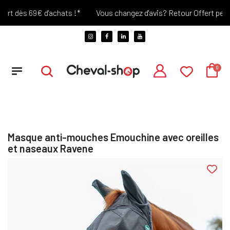
rt dès 69€ d'achats !*
Vous changez d'avis? Retour Offert pendan
Masque anti-mouches Emouchine avec oreilles
et naseaux Ravene