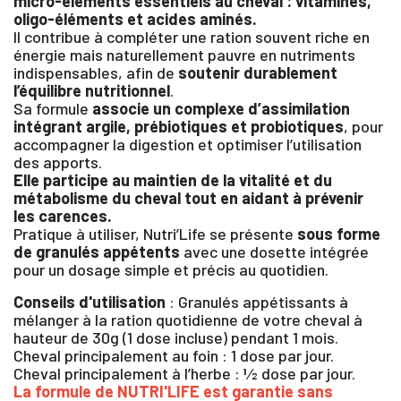
micro-éléments essentiels au cheval : vitamines,
oligo-éléments et acides aminés.
Il contribue à compléter une ration souvent riche en
énergie mais naturellement pauvre en nutriments
indispensables, afin de
soutenir durablement
l’équilibre nutritionnel
.
Sa formule
associe un complexe d’assimilation
intégrant argile, prébiotiques et probiotiques
, pour
accompagner la digestion et optimiser l’utilisation
des apports.
Elle participe au maintien de la vitalité et du
métabolisme du cheval tout en aidant à prévenir
les carences.
Pratique à utiliser, Nutri’Life se présente
sous forme
de granulés appétents
avec une dosette intégrée
pour un dosage simple et précis au quotidien.
Conseils d'utilisation
: Granulés appétissants à
mélanger à la ration quotidienne de votre cheval à
hauteur de 30g (1 dose incluse) pendant 1 mois.
Cheval principalement au foin : 1 dose par jour.
Cheval principalement à l’herbe : 1⁄2 dose par jour.
La formule de NUTRI'LIFE est garantie sans