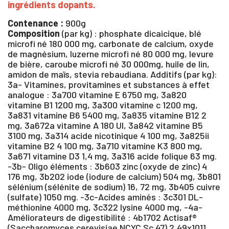
ingrédients dopants.
Contenance :
900g
Composition
(par kg) : phosphate dicaicique, blé
microfi né 180 000 mg, carbonate de calcium, oxyde
de magnésium, luzerne microfi né 80 000 mg, levure
de bière, caroube microfi né 30 000mg, huile de lin,
amidon de maïs, stevia rebaudiana. Additifs (par kg):
3a- Vitamines, provitamines et substances à effet
analogue : 3a700 vitamine E 6750 mg, 3a820
vitamine B1 1200 mg, 3a300 vitamine c 1200 mg,
3a831 vitamine B6 5400 mg, 3a835 vitamine B12 2
mg, 3a672a vitamine A 180 UI, 3a842 vitamine B5
3100 mg, 3a314 acide nicotinique 4 100 mg, 3a825ii
vitamine B2 4 100 mg, 3a710 vitamine K3 800 mg,
3a671 vitamine D3 1,4 mg, 3a316 acide folique 63 mg.
×
-3b- Oligo éléments : 3b603 zinc (oxyde de zinc) 4
176 mg, 3b202 iode (iodure de calcium) 504 mg, 3b801
sélénium (sélénite de sodium) 16, 72 mg, 3b405 cuivre
Vous devez être connecté pour enregistrer des
(sulfate) 1050 mg. -3c-Acides aminés : 3c301 DL-
produits dans votre liste d'envie
méthionine 4000 mg, 3c322 lysine 4000 mg, -4a-
Améliorateurs de digestibilité : 4b1702 Actisaf®
(Saccharomyces cerevisiae NCYC Sc 47) 2,49x1011