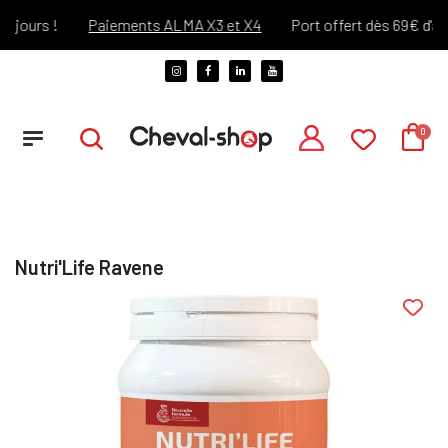
ours !
Paiements ALMA X3 et X4
Port offert dès 69€ d'achat
Nutri'Life Ravene