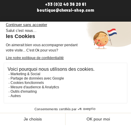
+33 (0)2 40 36 20 61
boutique@cheval-shop.com
Facebook
YouTube
Instagram
VOTRE COMPTE

INFORMATIONS

PRODUITS

NOS SERVICES

Plan du site
Cookies
© 2026 - CHEVAL SHOP