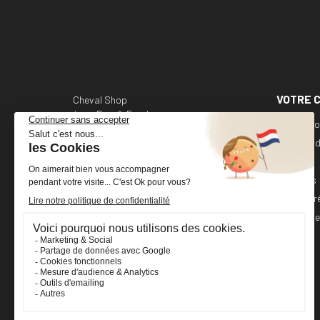
VOTRE 
Cheval Shop
4 rue Benoît Frachon
Informati
44800 Saint-Herblain
France
Command
Avoirs
+33 (0)2 40 36 20 61
Adresses
boutique@cheval-shop.com
Bons de r
Mes alert
Facebook
YouTube
Instagram