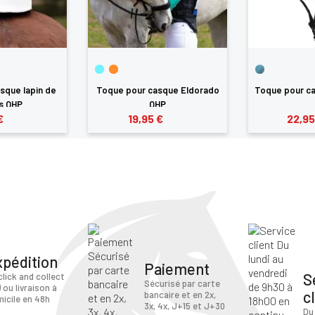
sque lapin de
Toque pour casque Eldorado
Toque pour c
s QHP
QHP
€
19,95 €
22,95
xpédition
Paiement
S
click and collect
Sécurisé par carte
) ou livraison à
c
bancaire et en 2x,
icile en 48h
3x, 4x, J+15 et J+30
Du