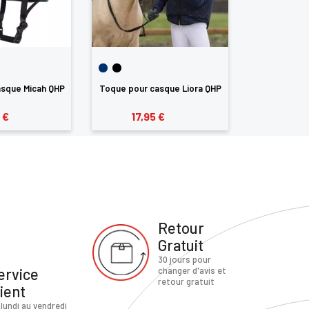
asque Micah QHP
Toque pour casque Liora QHP
Toque pour c
 €
17,95 €
17,9
Retour
Gratuit
30 jours pour
ervice
changer d'avis et
retour gratuit
lient
 lundi au vendredi