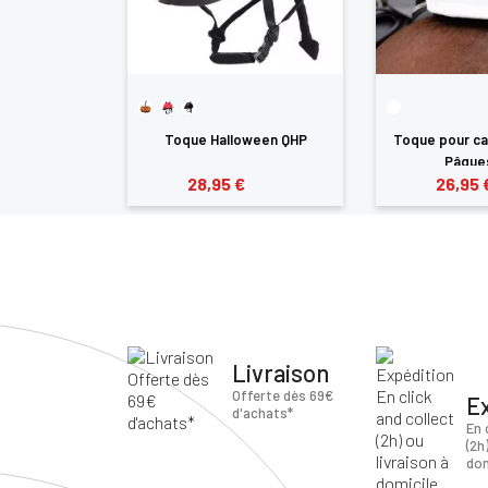
que Licorne
Toque Halloween QHP
Toque pour ca
Pâque
28,95 €
26,95 
Livraison
Offerte dès 69€
E
d'achats*
En 
(2h
dom