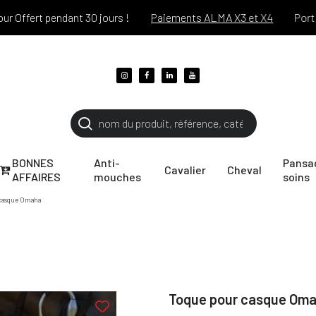
fert pendant 30 jours !
Paiements ALMA X3 et X4
Port offer
BONNES
Anti-
Pansa
Cavalier
Cheval
AFFAIRES
mouches
soins
 casque Omaha
Toque pour casque Om