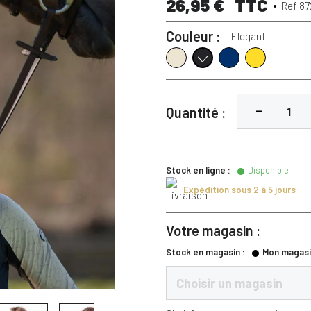
26,95 €
TTC
Ref 87
Couleur :
Elegant
Biscuit
Marine
Citrus
Elegant
Quantité :
Stock en ligne :
Disponible
Expédition sous 2 à 5 jours
Votre magasin :
Stock en magasin :
Mon magasi
Choisir un magasin