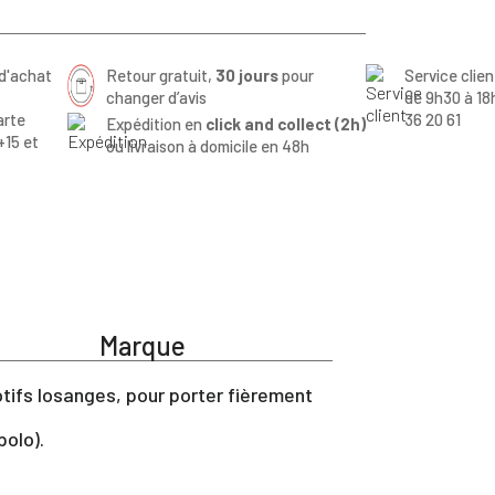
d'achat
Retour gratuit,
30 jours
pour
Service clie
changer d’avis
de 9h30 à 18
arte
36 20 61
Expédition en
click and collect (2h)
+15 et
ou livraison à domicile en 48h
Marque
tifs losanges, pour porter fièrement
polo).