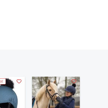
te
ISÉ