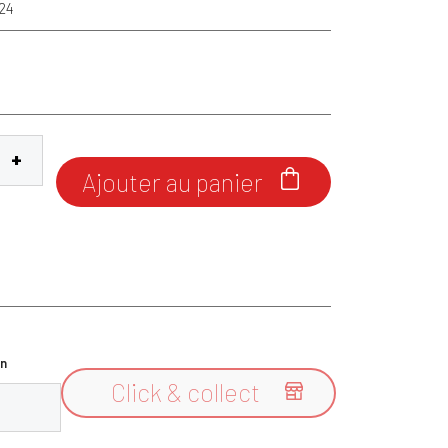
24
Ajouter au panier

n
Click & collect
