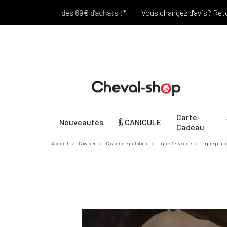
Port offert dès 69€ d'achats !*
Vous changez d'avis? Retour Of
Carte-
Nouveautés
CANICULE
Cadeau
Accueil
Cavalier
Casque d'équitation
Toque de casque
Toque pour