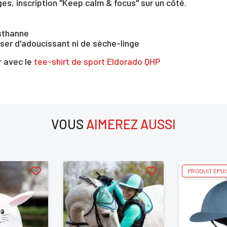
es, inscription "Keep calm & focus" sur un côté.
sthanne
ser d'adoucissant ni de sèche-linge
r avec le
tee-shirt de sport Eldorado QHP
×
VOUS
AIMEREZ AUSSI
us devez être connecté pour enregistrer des produits dans votre lis
envie
aimerez aussi
PRODUIT ÉPU
ANNULER
SE CONNECTER