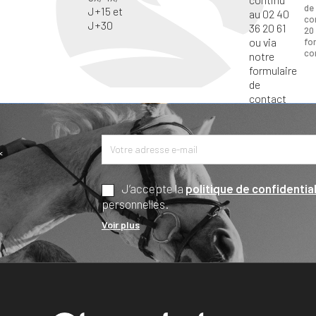
de
co
20 
fo
co
*
J’accepte la
politique de confidential
personnelles.
Voir plus