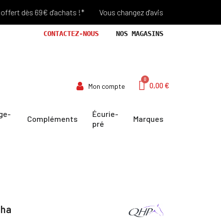
t dès 69€ d'achats !*
Vous changez d'avis? Retour Offert pendant
CONTACTEZ-NOUS
NOS MAGASINS
0,00 €
Mon compte
ge-
Écurie-
Compléments
Marques
pré
aha