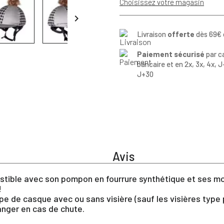
Choisissez votre magasin

Livraison
offerte
dès 69€ 
Paiement sécurisé
par c
bancaire et en 2x, 3x, 4x, J
J+30
Avis
stible avec son pompon en fourrure synthétique et ses mo
!
pe de casque avec ou sans visière (sauf les visières type 
anger en cas de chute.