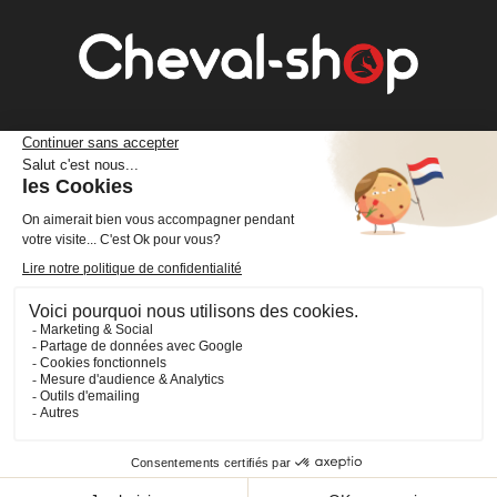
Cheval Shop
4 rue Benoît Frachon
44800 Saint-Herblain
France
+33 (0)2 40 36 20 61
boutique@cheval-shop.com
Facebook
YouTube
Instagram
VOTRE COMPTE

INFORMATIONS
