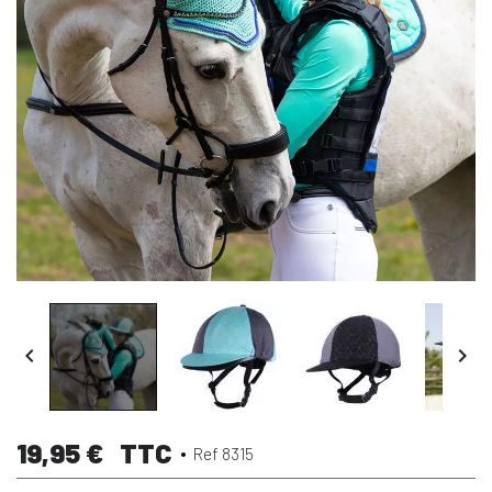


19,95 €
TTC
Ref 8315