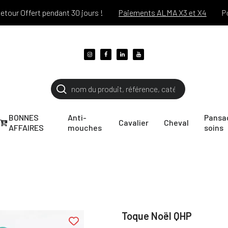
 Offert pendant 30 jours !
Paiements ALMA X3 et X4
Port of
BONNES
Anti-
Pansa
Cavalier
Cheval
AFFAIRES
mouches
soins
Toque Noël QHP