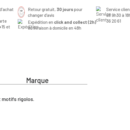
d'achat
Retour gratuit,
30 jours
pour
Service clie
changer d’avis
de 9h30 à 18
arte
36 20 61
Expédition en
click and collect (2h)
+15 et
ou livraison à domicile en 48h
Marque
 motifs rigolos.