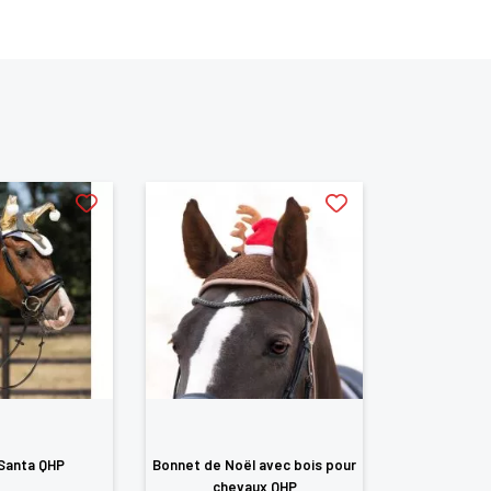
te
Santa QHP
Bonnet de Noël avec bois pour
Manteau pou
chevaux QHP