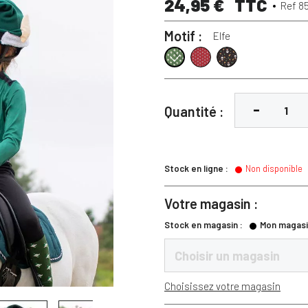
24,95 €
TTC
Ref 8
Motif :
Elfe
Rudolph
Snowman
Elfe
Quantité :
Stock en ligne :
Non disponible
Votre magasin :
Stock en magasin :
Mon magasi
Choisir un magasin
Choisissez votre magasin