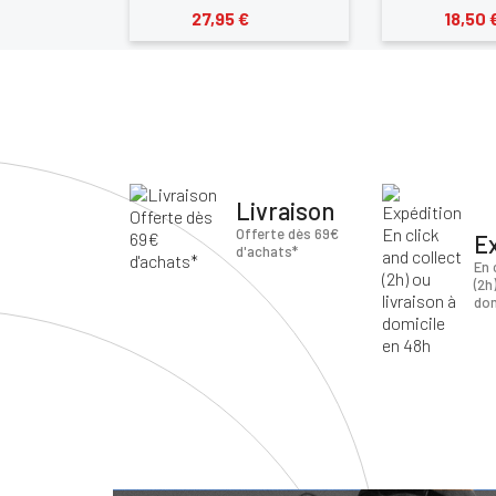
27,95 €
18,50 
Livraison
Offerte dès 69€
E
d'achats*
En 
(2h
dom