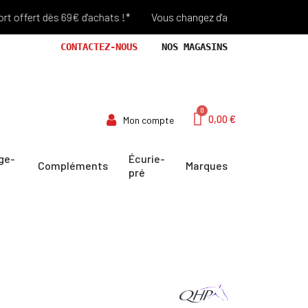
fert dès 69€ d'achats !*
Vous changez d'avis? Retour Offert pend
CONTACTEZ-NOUS
NOS MAGASINS
0,00 €
Mon compte
ge-
Écurie-
Compléments
Marques
pré