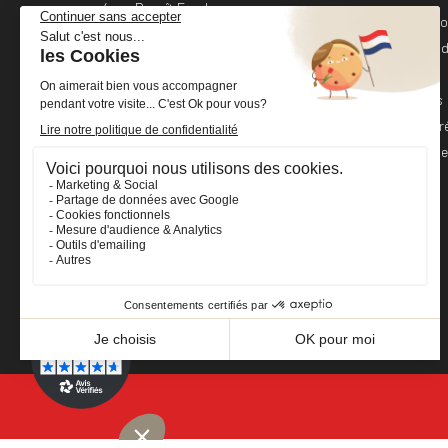
4 rue Benoît Frachon
Informati
44800 Saint-Herblain
France
Command
Avoirs
+33 (0)2 40 36 20 61
Adresses
boutique@cheval-shop.com
Bons de r
Mes alert
Facebook
YouTube
Instagram