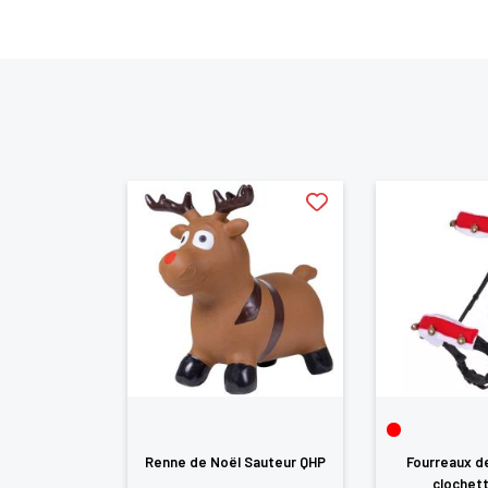
Vo
d'
que Renne de
Renne de Noël Sauteur QHP
Fourreaux d
QHP
clochet