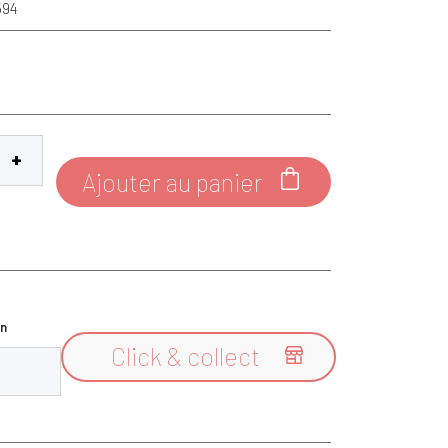
594
Ajouter au panier

n
Click & collect
