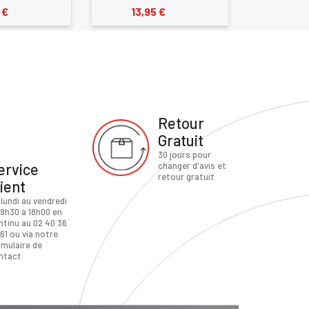
 €
13,95 €
15,9
Retour
Gratuit
30 jours pour
ervice
changer d'avis et
retour gratuit
lient
 lundi au vendredi
 9h30 à 18h00 en
ntinu au 02 40 36
61 ou via notre
rmulaire de
ntact