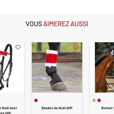
VOUS
AIMEREZ AUSSI
×
aimerez aussi
us devez être connecté pour enregistrer des produits dans votre lis
envie
ANNULER
SE CONNECTER
e Noël avec
Bandes de Noël QHP
Bonnet 
tes QHP