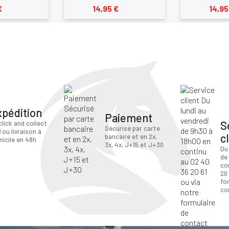
€
14,95 €
14,95
xpédition
Paiement
S
click and collect
Sécurisé par carte
) ou livraison à
c
bancaire et en 2x,
icile en 48h
3x, 4x, J+15 et J+30
Du
de
co
20 
fo
co