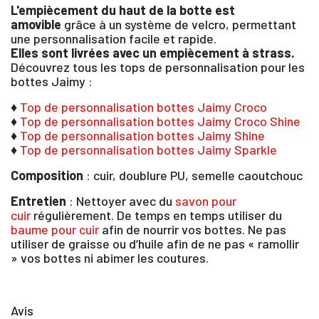
L'empiècement du haut de la botte est
amovible
grâce à un système de velcro, permettant
Vous devez être connecté pour enregistrer des
une personnalisation facile et rapide.
produits dans votre liste d'envie
Elles sont livrées avec un empiècement à strass.
Découvrez tous les tops de personnalisation pour les
bottes Jaimy :
♦
Top de personnalisation bottes Jaimy Croco
SE
♦
Top de personnalisation bottes Jaimy Croco Shine
ANNULER
CONNECTER
♦
Top de personnalisation bottes Jaimy Shine
♦
Top de personnalisation bottes Jaimy Sparkle
Composition
: cuir, doublure PU, semelle caoutchouc
Entretien
: Nettoyer avec du
savon pour
cuir
régulièrement. De temps en temps utiliser du
baume pour cuir
afin de nourrir vos bottes. Ne pas
utiliser de graisse ou d’huile afin de ne pas « ramollir
» vos bottes ni abimer les coutures.
Avis