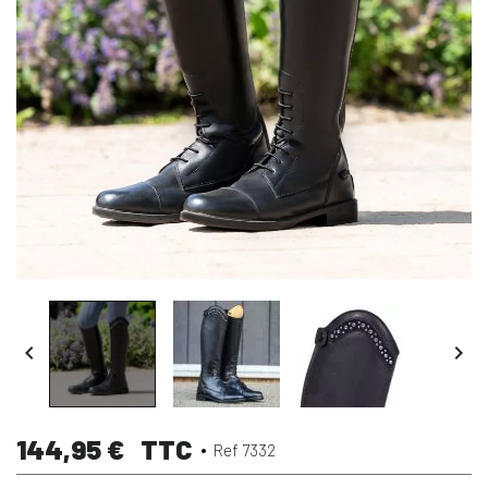


144,95 €
TTC
Ref 7332