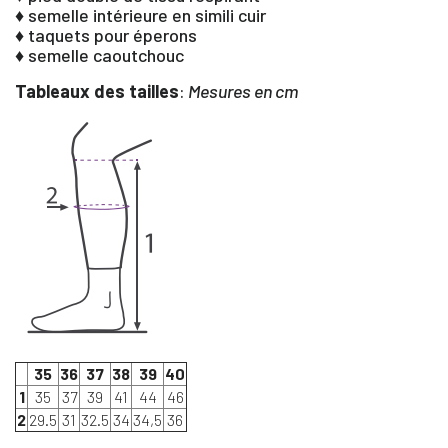
♦ semelle intérieure en simili cuir
♦ taquets pour éperons
♦ semelle caoutchouc
Tableaux des tailles
:
Mesures en cm
35
36
37
38
39
40
1
35
37
39
41
44
46
2
29.5
31
32.5
34
34,5
36
×