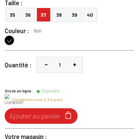
Taille :
35
36
37
38
39
40
Couleur :
Noir
Noir
Quantité :
Stock en ligne :
Disponible
Expédition sous 2 à 5 jours

Ajouter au panier
Votre magasin :