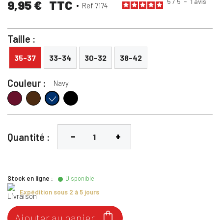
5
/
5
-
1
avis
9,95 €
TTC
Ref 7174
Taille :
35-37
33-34
30-32
38-42
Couleur :
Navy
Bordeaux
Marron
Noir
Navy
Quantité :
Stock en ligne :
Disponible
Expédition sous 2 à 5 jours

Ajouter au panier