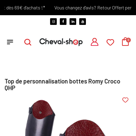
t dès 69€ d'achats !*
Vous changez d'avis? Retour Offert pendant 
Top de personnalisation bottes Romy Croco
QHP