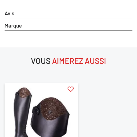
×
Avis
Marque
Vous devez être connecté pour enregistrer des
produits dans votre liste d'envie
VOUS
AIMEREZ AUSSI
SE
ANNULER
CONNECTER
aimerez aussi