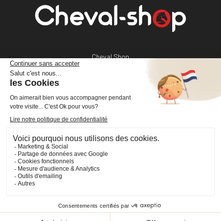
Cheval Shop
4 rue Benoît Frachon
44800 Saint-Herblain
France
+33 (0)2 40 36 20 61
boutique@cheval-shop.com
Facebook
YouTube
Instagram
VOTRE COMPTE

INFORMATIONS
