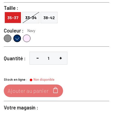
Taille :
35-37
33-34
38-42
Couleur :
Navy
Argent
Princess Pink
Navy
Quantité :
Stock en ligne :
Non disponible

Ajouter au panier
Votre magasin :