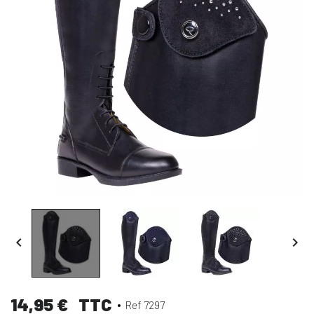


14,95 €
TTC
Ref 7297