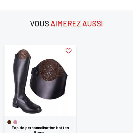
SE
ANNULER
VOUS
AIMEREZ AUSSI
CONNECTER
aimerez aussi
Top de personnalisation bottes
Romy...