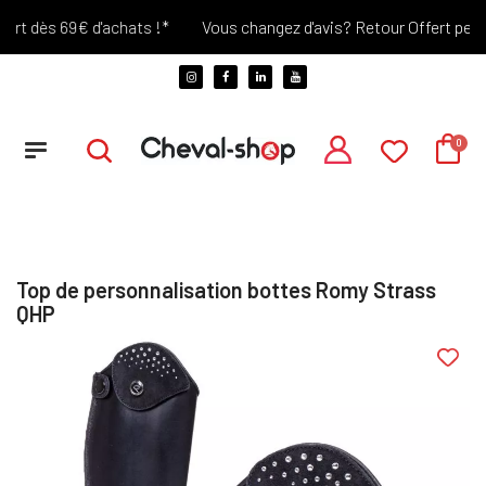
rt dès 69€ d'achats !*
Vous changez d'avis? Retour Offert pendan
Top de personnalisation bottes Romy Strass
QHP