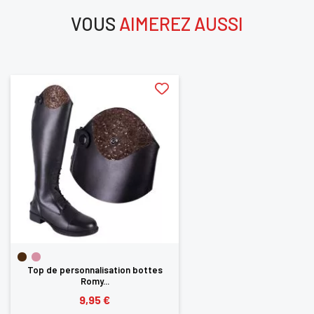
VOUS
AIMEREZ AUSSI
aimerez aussi
×
Vous devez être connecté pour enregistrer des produits dans 
d'envie
Top de personnalisation bottes
Romy...
9,95 €
ANNULER
SE CONNEC