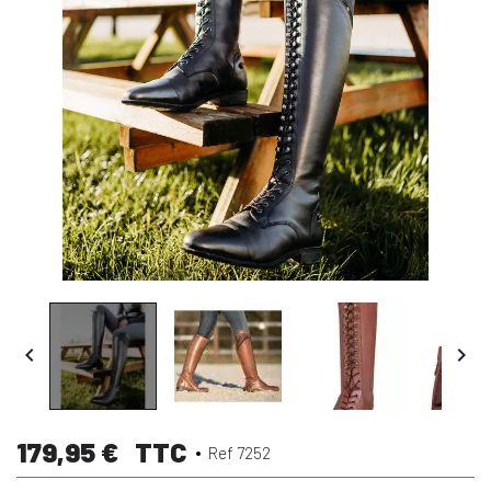


179,95 €
TTC
Ref 7252