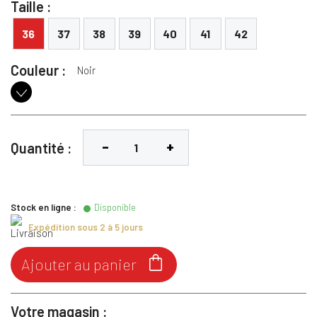
Taille :
36
37
38
39
40
41
42
Couleur :
Noir
Noir
Quantité :
Stock en ligne :
Disponible
Expédition sous 2 à 5 jours

Ajouter au panier
Votre magasin :