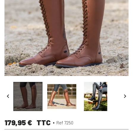


179,95 €
TTC
Ref 7250