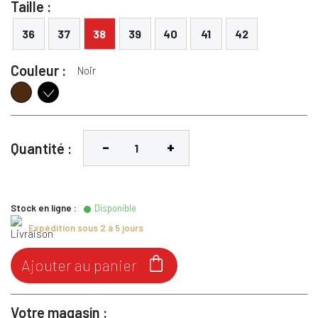
Taille :
36
37
38
39
40
41
42
Couleur :
Noir
Marron
Noir
Quantité :
Stock en ligne :
Disponible
Expédition sous 2 à 5 jours

Ajouter au panier
Votre magasin :