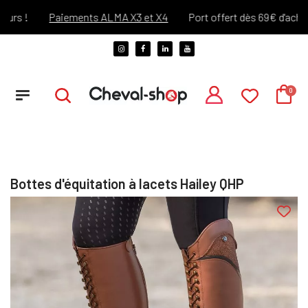
s !
Paiements ALMA X3 et X4
Port offert dès 69€ d'achats 
Bottes d'équitation à lacets Hailey QHP