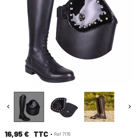


16,95 €
TTC
Ref 7176