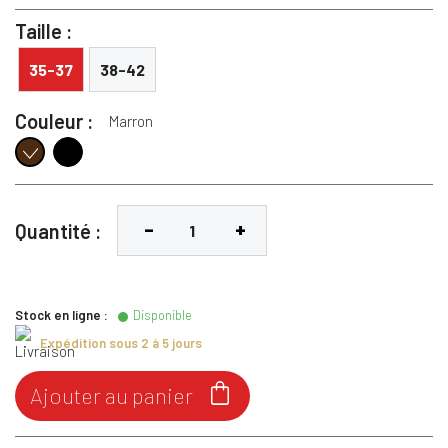
Taille :
35-37
38-42
Couleur :
Marron
Noir
Marron
Quantité :
Stock en ligne :
Disponible
Expédition sous 2 à 5 jours

Ajouter au panier