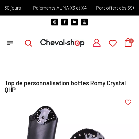
0 jours !
Paiements ALMA X3 et X4
Port offert dès 69€ d'a
Top de personnalisation bottes Romy Crystal
QHP