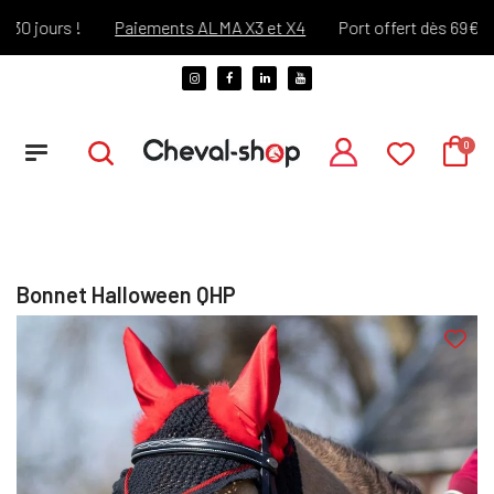
 jours !
Paiements ALMA X3 et X4
Port offert dès 69€ d'ach
Bonnet Halloween QHP