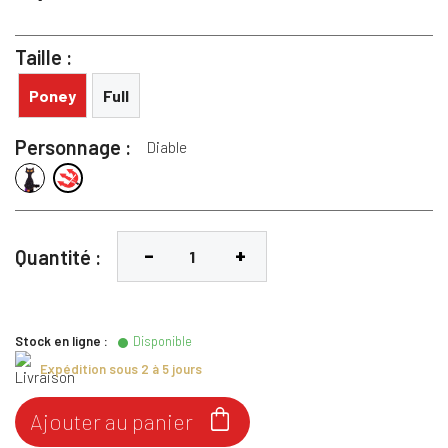
Taille :
Poney
Full
Personnage :
Diable
Cat
Diable
Quantité :
Stock en ligne :
Disponible
Expédition sous 2 à 5 jours

Ajouter au panier