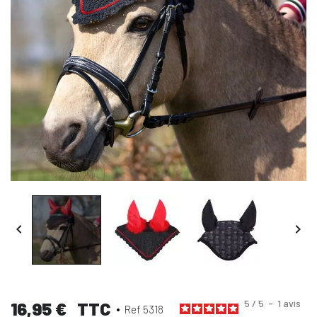


5
/
5
-
1
avis
16,95 €
TTC
Ref 5318