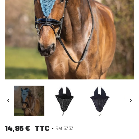


14,95 €
TTC
Ref 5333