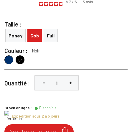
4.7
/
5
-
3
avis
Taille :
Poney
Cob
Full
Couleur :
Noir
Navy
Noir
Quantité :
Stock en ligne :
Disponible
Expédition sous 2 à 5 jours

Ajouter au panier