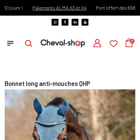
 jours !
Paiements ALMA X3 et X4
Port offert dès 69€ d'ach
Bonnet long anti-mouches QHP