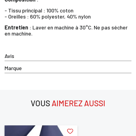
- Tissu principal : 100% coton
- Oreilles : 60% polyester, 40% nylon
Entretien
: Laver en machine à 30°C. Ne pas sécher
en machine.
×
Avis
Marque
Vous devez être connecté pour enregistrer des produits dan
votre liste d'envie
SE
VOUS
AIMEREZ AUSSI
ANNULER
CONNECTER
aimerez aussi