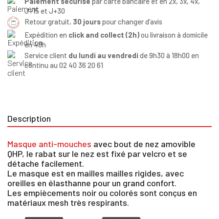
Paiement sécurisé
par carte bancaire et en 2x, 3x, 4x,
J+15 et J+30
Retour gratuit,
30 jours
pour changer d’avis
Expédition en
click and collect (2h)
ou livraison à domicile
en 48h
Service client
du lundi au vendredi
de 9h30 à 18h00 en
continu au 02 40 36 20 61
Description
Masque anti-mouches
avec bout de nez amovible
QHP, le rabat sur le nez est fixé par velcro et se
détache facilement.
Le masque est en mailles mailles rigides, avec
oreilles en élasthanne pour un grand confort.
Les empiècements noir ou colorés sont conçus en
matériaux mesh très respirants.