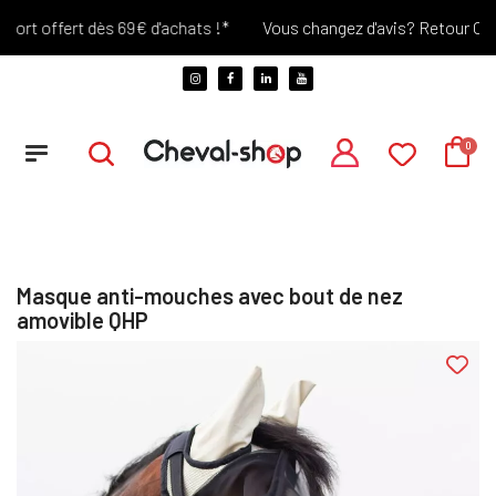
rt offert dès 69€ d'achats !*
Vous changez d'avis? Retour Offert 
Masque anti-mouches avec bout de nez
amovible QHP