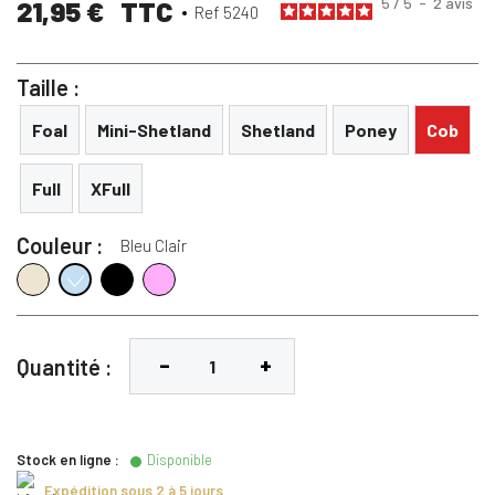
5
/
5
-
2
avis
21,95 €
TTC
Ref 5240
Taille :
Foal
Mini-Shetland
Shetland
Poney
Cob
Full
XFull
Couleur :
Bleu Clair
Beige
Noir
Rose
Bleu Clair
Quantité :
Stock en ligne :
Disponible
Expédition sous 2 à 5 jours