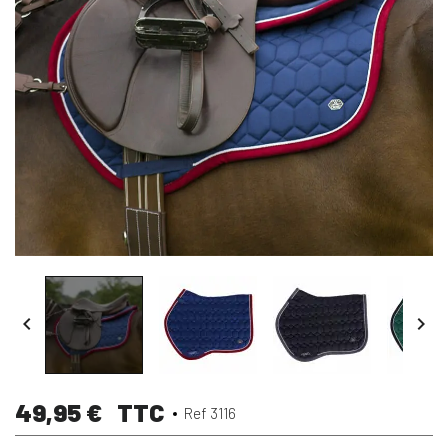


49,95 €
TTC
Ref 3116