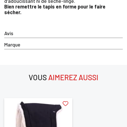
d'adoucissant ni de sèche-linge.
votre liste d'envie
Bien remettre le tapis en forme pour le faire
sécher.
SE
Avis
ANNULER
CONNECTER
Marque
VOUS
AIMEREZ AUSSI
aimerez aussi