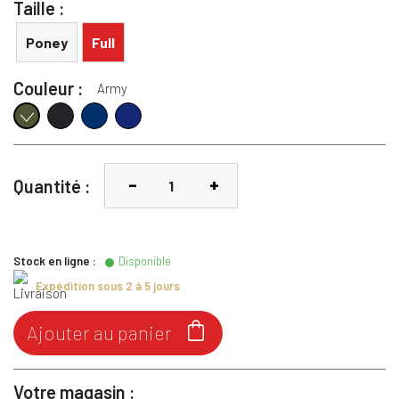
Taille :
Poney
Full
Couleur :
Army
Elegant
Marine
Tangerine
Army
Quantité :
Stock en ligne :
Disponible
Expédition sous 2 à 5 jours

Ajouter au panier
Votre magasin :