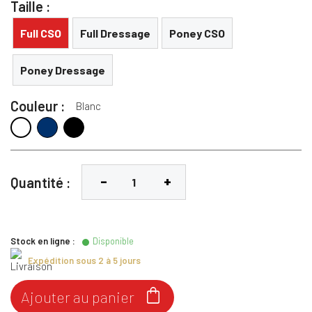
Taille :
Full CSO
Full Dressage
Poney CSO
Poney Dressage
Couleur :
Blanc
Navy
Noir
Blanc
Quantité :
Stock en ligne :
Disponible
Expédition sous 2 à 5 jours

Ajouter au panier