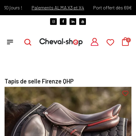
 jours !
Paiements ALMA X3 et X4
Port offert dès 69€ d'ach
Tapis de selle Firenze QHP