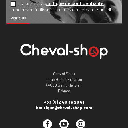
J’accepte la
politique de confidentialité
concernant l’utilisation de mes données personnelles.
Voir plus
Cheval Shop
4 rue Benoît Frachon
44800 Saint-Herblain
France
+33 (0)2 40 36 20 61
boutique@cheval-shop.com
Facebook
YouTube
Instagram