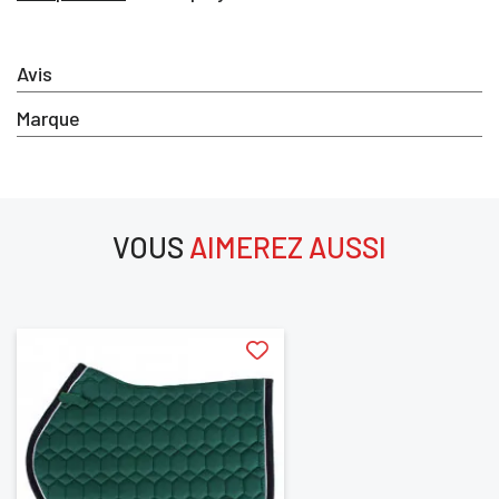
Vous devez être connecté pour enregistrer des
produits dans votre liste d'envie
Avis
Marque
SE
ANNULER
CONNECTER
VOUS
AIMEREZ AUSSI
aimerez aussi