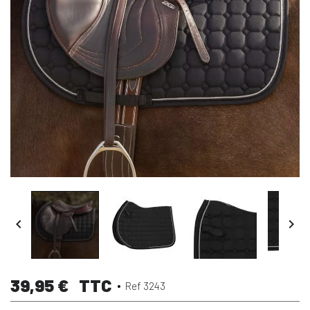


39,95 €
TTC
Ref 3243