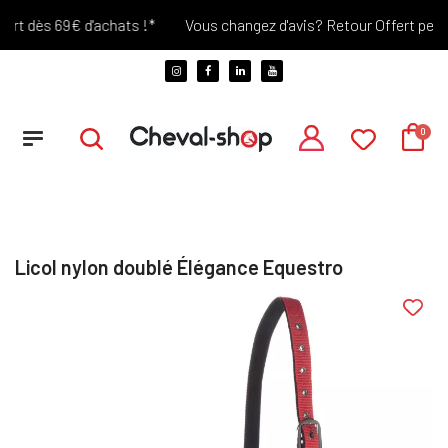
rt dès 69€ d'achats !*
Vous changez d'avis? Retour Offert pendan
Licol nylon doublé Élégance Equestro