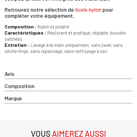
Retrouvez notre sélection de
licols nylon
pour
compléter votre équipement.
×
Composition :
Nylon et polaire
Caractéristiques :
Résistant et pratique, réglable, boucles
Vous devez être connecté pour enregistrer des
satinées
produits dans votre liste d'envie
Entretien :
Lavage à la main uniquement, sans javel, sans
sèche-linge, sans repassage, sans nettoyage à sec
SE
Avis
ANNULER
CONNECTER
Composition
Marque
VOUS
AIMEREZ AUSSI