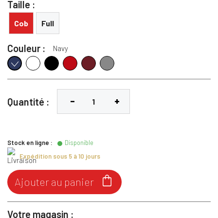
Taille :
Cob
Full
Couleur :
Navy
Blanc
Noir
Rouge
Bordeaux
Gris
Navy
Quantité :
Stock en ligne :
Disponible
Expédition sous 5 à 10 jours

Ajouter au panier
Votre magasin :