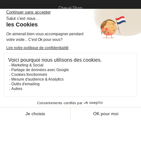
Cheval Shop
4 rue Benoît Frachon
44800 Saint-Herblain
France
+33 (0)2 40 36 20 61
boutique@cheval-shop.com
Facebook
YouTube
Instagram
VOTRE COMPTE

INFORMATIONS

PRODUITS

NOS SERVICES
