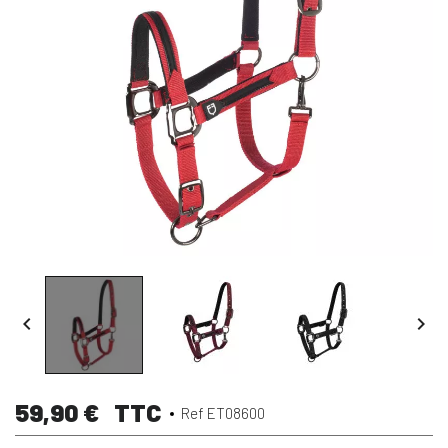


59,90 €
TTC
Ref ET08600