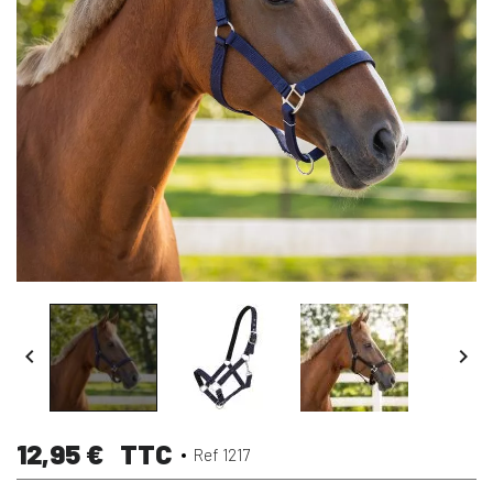


12,95 €
TTC
Ref 1217