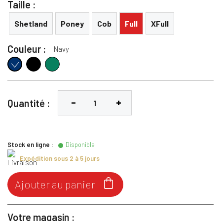
Taille :
Shetland
Poney
Cob
Full
XFull
Couleur :
Navy
Noir
Teal
Navy
Quantité :
Stock en ligne :
Disponible
Expédition sous 2 à 5 jours

Ajouter au panier
Votre magasin :