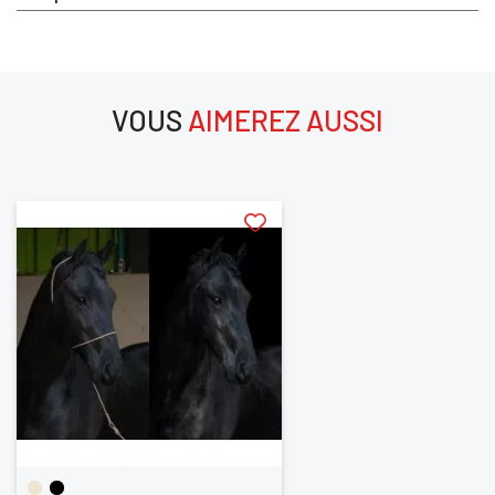
Vous devez être connecté pour enregistrer des
produits dans votre liste d'envie
VOUS
AIMEREZ AUSSI
SE
aimerez aussi
ANNULER
CONNECTER