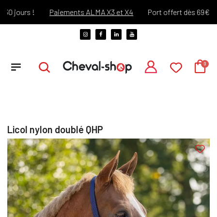
 jours !
Paiements ALMA X3 et X4
Port offert dès 69€ d'ach
Licol nylon doublé QHP