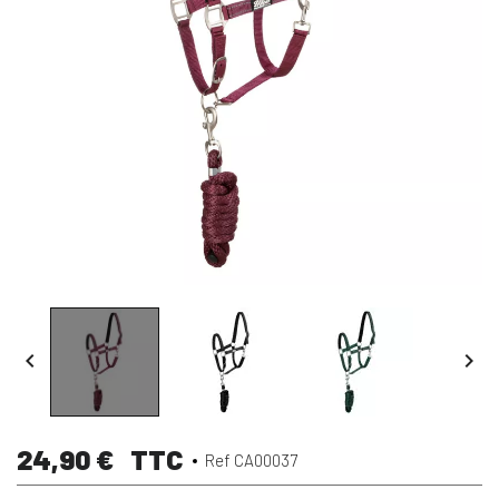


24,90 €
TTC
Ref CA00037