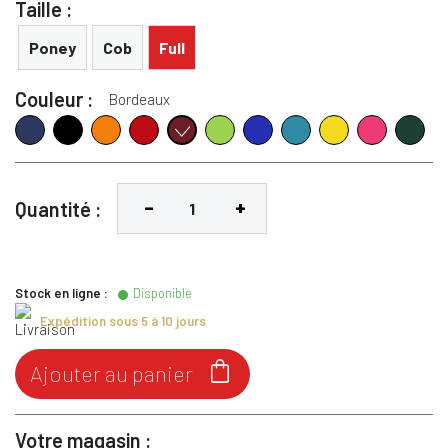
Taille :
Poney
Cob
Full
Couleur :
Bordeaux
Navy
Noir
Orange
Rouge
Lime
Bleu Roi
Turquoise
Jaune
Rose
Vert fon
Bordeaux
Quantité :
Stock en ligne :
Disponible
Expédition sous 5 à 10 jours

Ajouter au panier
Votre magasin :