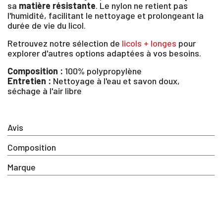
produits dans votre liste d'envie
sa
matière résistante
. Le nylon ne retient pas
l'humidité, facilitant le nettoyage et prolongeant la
durée de vie du licol.
Retrouvez notre sélection de
licols + longes
pour
SE
ANNULER
explorer d'autres options adaptées à vos besoins.
CONNECTER
Composition :
100% polypropylène
Entretien :
Nettoyage à l'eau et savon doux,
séchage à l'air libre
Avis
Composition
Marque