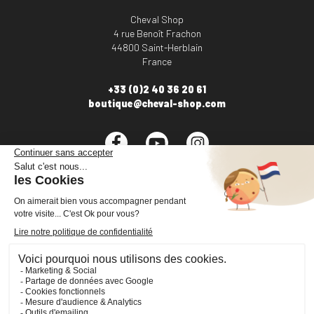
Cheval Shop
4 rue Benoît Frachon
44800 Saint-Herblain
France
+33 (0)2 40 36 20 61
boutique@cheval-shop.com
Facebook
YouTube
Instagram
VOTRE COMPTE

INFORMATIONS

PRODUITS

NOS SERVICES
