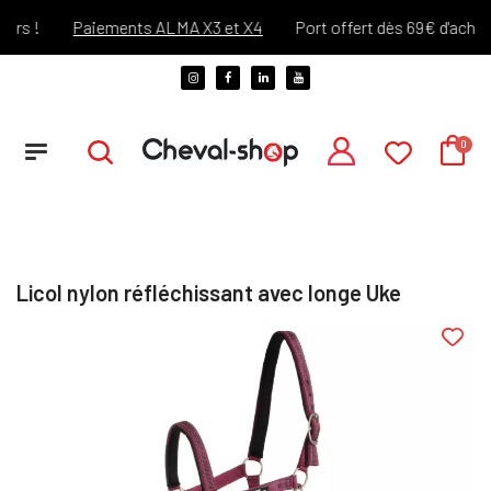
rs !
Paiements ALMA X3 et X4
Port offert dès 69€ d'achats 
Licol nylon réfléchissant avec longe Uke