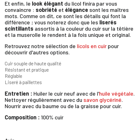
Et enfin, le
look élégant
du licol finira par vous
convaincre :
sobriété
et
élégance
sont les maîtres
mots. Comme on dit, ce sont les détails qui font la
différence ; vous noterez donc que les
liserés
scintillants
assortis à la couleur du cuir sur la têtière
et la muserolle le rendent à la fois unique et original.
Retrouvez notre sélection de
licols en cuir
pour
×
découvrir d'autres options.
Cuir souple de haute qualité
Résistant et pratique
Vous devez être connecté pour enregistrer des
Réglable
produits dans votre liste d'envie
Liseré à paillettes
Entretien :
Huiler le cuir neuf avec de l'
huile végétale
.
Nettoyer régulièrement avec du
savon glycériné
.
SE
Nourrir avec du baume ou de la graisse pour cuir.
ANNULER
CONNECTER
Composition :
100% cuir