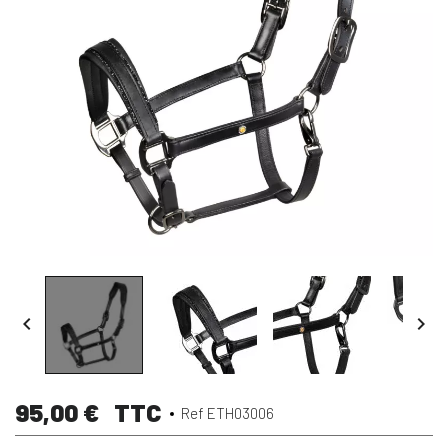


95,00 €
TTC
Ref ETH03006