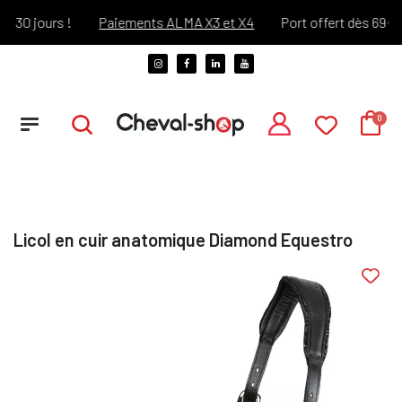
30 jours !
Paiements ALMA X3 et X4
Port offert dès 69€ d'a
Licol en cuir anatomique Diamond Equestro