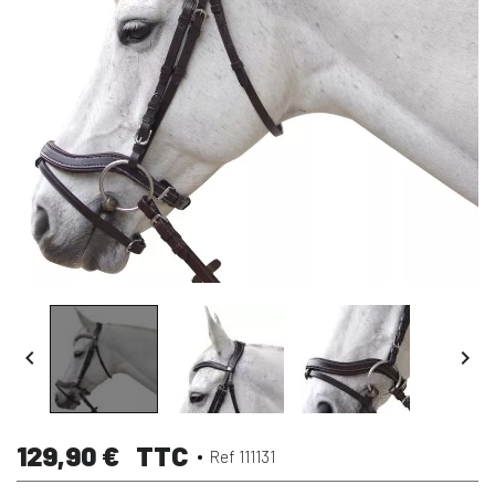


129,90 €
TTC
Ref 111131