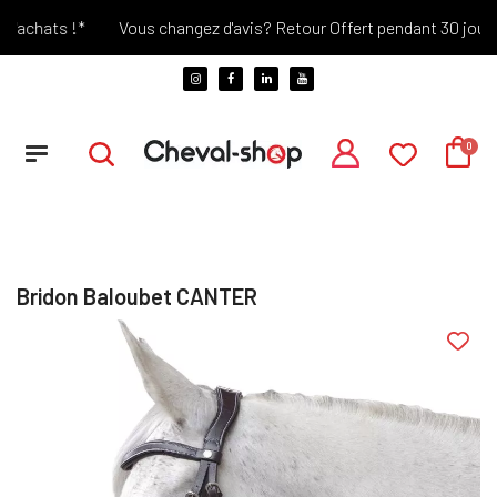
'achats !*
Vous changez d'avis? Retour Offert pendant 30 jours !
Bridon Baloubet CANTER