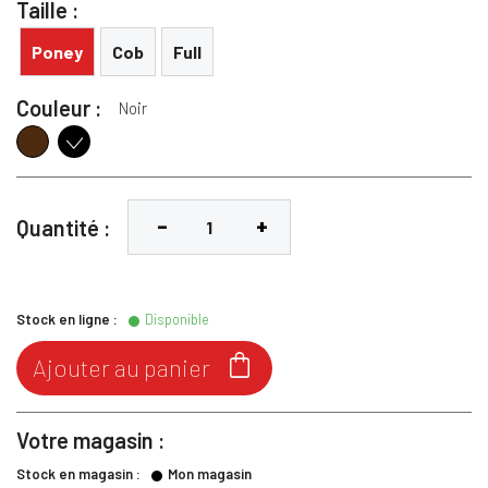
Taille :
Poney
Cob
Full
Couleur :
Noir
Marron
Noir
Quantité :
Stock en ligne :
Disponible

Ajouter au panier
Votre magasin :
Stock en magasin :
Mon magasin