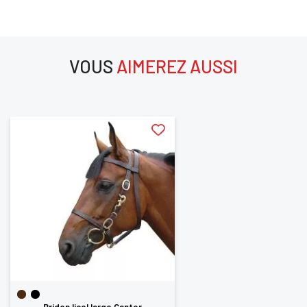
Vous devez être connecté pour enregistrer des
produits dans votre liste d'envie
VOUS
AIMEREZ AUSSI
SE
aimerez aussi
ANNULER
CONNECTER
Bridon licol large Canter