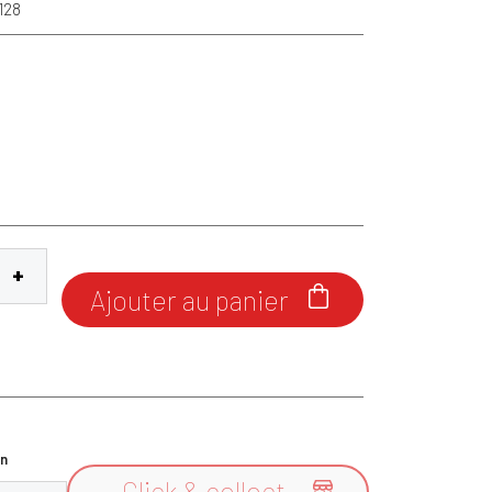
1128
Ajouter au panier

n
Click & collect