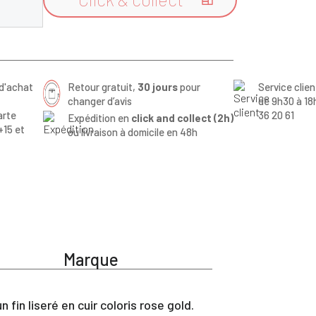

d'achat
Retour gratuit,
30 jours
pour
Service clie
changer d’avis
de 9h30 à 18
arte
36 20 61
Expédition en
click and collect (2h)
+15 et
ou livraison à domicile en 48h
Marque
in liseré en cuir coloris rose gold.