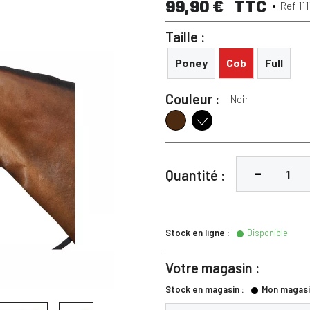
99,90 €
TTC
Ref 11
Taille :
Poney
Cob
Full
Couleur :
Noir
Marron
Noir
Quantité :
Stock en ligne :
Disponible
Votre magasin :
Stock en magasin :
Mon magasi