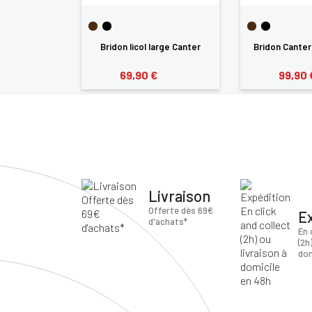
e Canter
Bridon licol large Canter
Bridon Canter
69,90 €
99,90 
Livraison
Offerte dès 69€
E
d'achats*
En 
(2h
dom