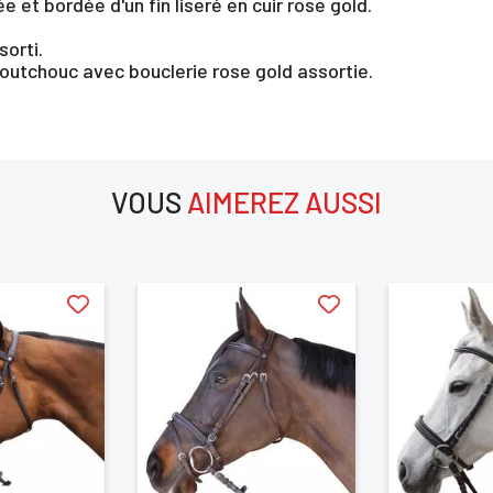
et bordée d'un fin liseré en cuir rose gold.
sorti.
aoutchouc avec bouclerie rose gold assortie.
×
VOUS
AIMEREZ AUSSI
us devez être connecté pour enregistrer des produits dans votre lis
aimerez aussi
envie
ANNULER
SE CONNECTER