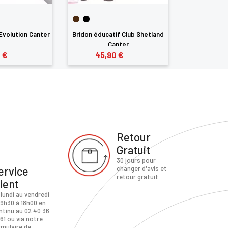
 Evolution Canter
Bridon éducatif Club Shetland
Bridon su
Canter
C
 €
45,90 €
89,9
Retour
Gratuit
30 jours pour
ervice
changer d'avis et
retour gratuit
lient
 lundi au vendredi
 9h30 à 18h00 en
ntinu au 02 40 36
61 ou via notre
rmulaire de