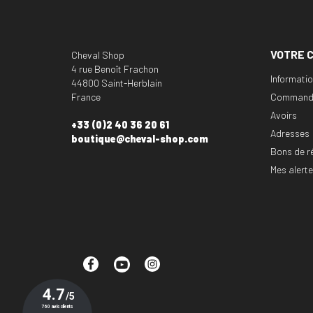
VOTRE 
Cheval Shop
4 rue Benoît Frachon
Informati
44800 Saint-Herblain
France
Command
Avoirs
+33 (0)2 40 36 20 61
Adresses
boutique@cheval-shop.com
Bons de r
Mes alert
Facebook
YouTube
Instagram