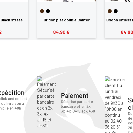
 Black strass
Bridon plat doublé Canter
Bridon Bitless
€
84,90 €
84,90
xpédition
Paiement
S
click and collect
Sécurisé par carte
) ou livraison à
c
bancaire et en 2x,
icile en 48h
3x, 4x, J+15 et J+30
Du
de
co
20 
fo