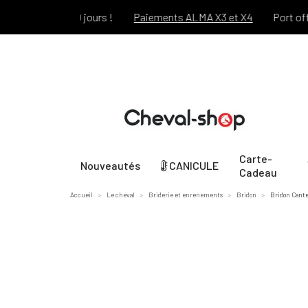
t pendant 30 jours !
Paiements ALMA X3 et X4
Port offert 
Carte-
Nouveautés
CANICULE
Cadeau
Accueil
Le cheval
Briderie et enrenements
Bridon
Bridon Cante