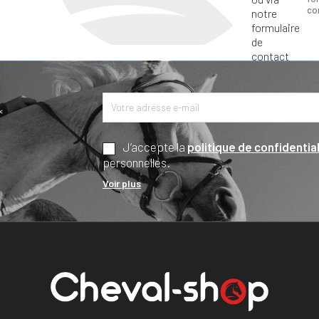
co
*
J’accepte la
politique de confidential
personnelles.
Voir plus