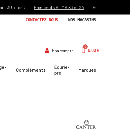
 jours !
Paiements ALMA X3 et X4
Port offert dès 69€ d'ac
CONTACTEZ-NOUS
NOS MAGASINS
0,00 €
Mon compte
ge-
Écurie-
Compléments
Marques
pré