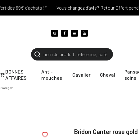
dès 69€ d'achats !*
Vous changez d'avis? Retour Offert pendant 30
BONNES
Anti-
Pansa
Cavalier
Cheval
AFFAIRES
mouches
soins
r rose gold
Bridon Canter rose gold