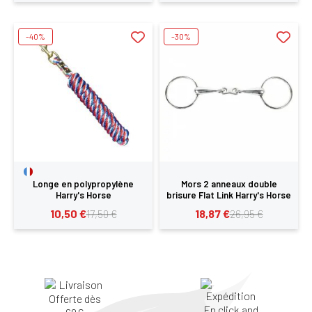
-40%
-30%
Longe en polypropylène
Mors 2 anneaux double
Harry's Horse
brisure Flat Link Harry's Horse
10,50 €
18,87 €
17,50 €
26,95 €
×
Vous devez être connecté pour enregistrer des
produits dans votre liste d'envie