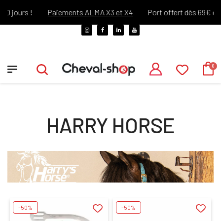
jours !
Paiements ALMA X3 et X4
Port offert dès 69€ d'ach
HARRY HORSE
-50%
-50%