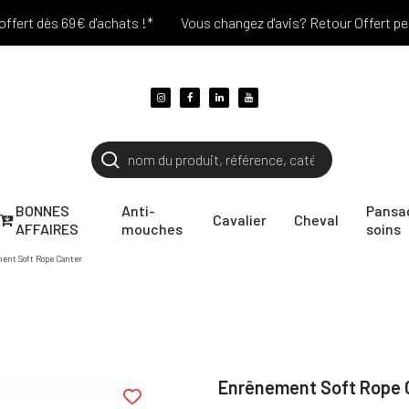
 dès 69€ d'achats !*
Vous changez d'avis? Retour Offert pendant 
BONNES
Anti-
Pansa
Cavalier
Cheval
AFFAIRES
mouches
soins
nt Soft Rope Canter
Enrênement Soft Rope 