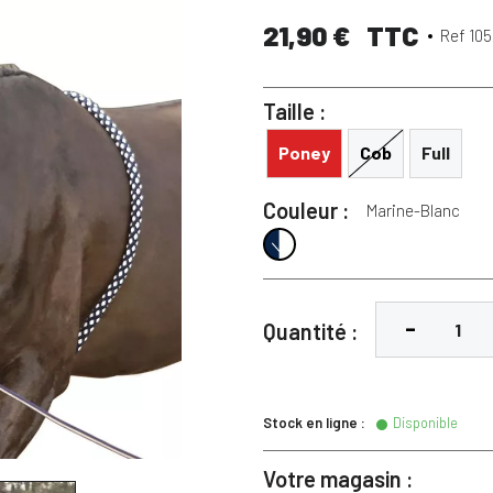
21,90 €
TTC
Ref 105
Taille :
Poney
Cob
Full
Couleur :
Marine-Blanc
Marine-Blanc
Quantité :
Stock en ligne :
Disponible
Votre magasin :