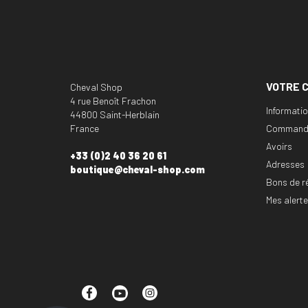
VOTRE 
Cheval Shop
4 rue Benoît Frachon
Informati
44800 Saint-Herblain
France
Command
Avoirs
+33 (0)2 40 36 20 61
Adresses
boutique@cheval-shop.com
Bons de r
Mes alert
Facebook
YouTube
Instagram