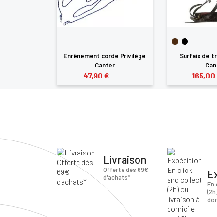
Enrênement corde Privilège
Surfaix de tr
Canter
Can
47,90 €
165,00
Livraison
Offerte dès 69€
E
d'achats*
En 
(2h
dom