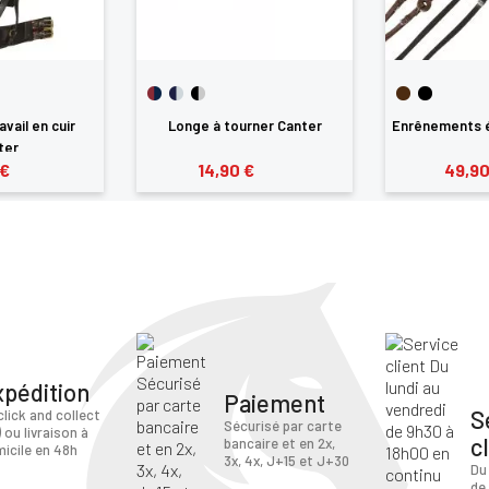
avail en cuir
Longe à tourner Canter
Enrênements é
ter
 €
14,90 €
49,90
xpédition
Paiement
S
click and collect
Sécurisé par carte
) ou livraison à
c
bancaire et en 2x,
icile en 48h
3x, 4x, J+15 et J+30
Du
de