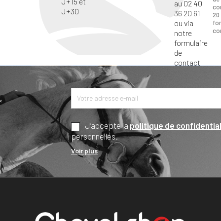
co
20 
fo
co
*
J’accepte la
politique de confidential
personnelles.
Voir plus