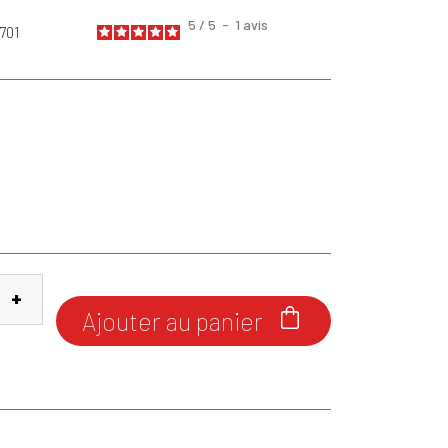
5
/
5
-
1
avis
701
Ajouter au panier
