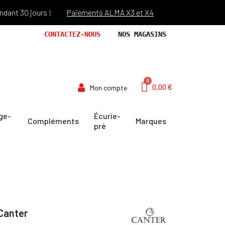
30 jours !
Paiements ALMA X3 et X4
Port offert dès 69€ d'a
CONTACTEZ-NOUS
NOS MAGASINS
0,00 €
Mon compte
ge-
Écurie-
Compléments
Marques
pré
Canter