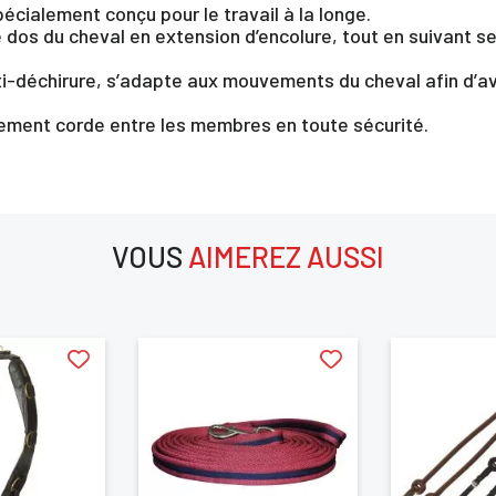
cialement conçu pour le travail à la longe.
 dos du cheval en extension d’encolure, tout en suivant se
nti-déchirure, s’adapte aux mouvements du cheval afin d’
ement corde entre les membres en toute sécurité.
×
VOUS
AIMEREZ AUSSI
us devez être connecté pour enregistrer des produits dans votre lis
envie
aimerez aussi
ANNULER
SE CONNECTER