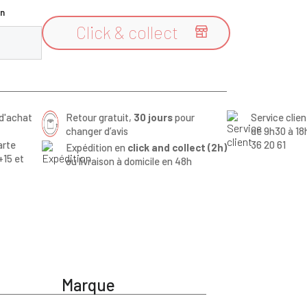
n
Click & collect

d'achat
Retour gratuit,
30 jours
pour
Service clie
changer d’avis
de 9h30 à 18
arte
36 20 61
Expédition en
click and collect (2h)
+15 et
ou livraison à domicile en 48h
Marque