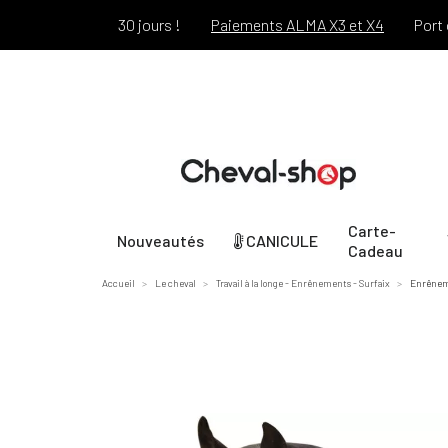
ert pendant 30 jours !
Paiements ALMA X3 et X4
Port offert
Carte-
Nouveautés
CANICULE
Cadeau
Accueil
Le cheval
Travail à la longe - Enrênements - Surfaix
Enrêneme