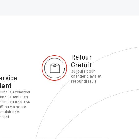
Retour
Gratuit
30 jours pour
ervice
changer d'avis et
retour gratuit
lient
 lundi au vendredi
 9h30 à 18h00 en
ntinu au 02 40 36
61 ou via notre
rmulaire de
ntact