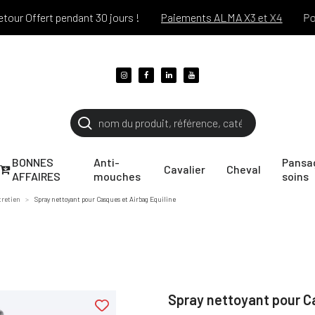
Offert pendant 30 jours !
Paiements ALMA X3 et X4
Port of
BONNES
Anti-
Pansa
Cavalier
Cheval
AFFAIRES
mouches
soins
ntretien
Spray nettoyant pour Casques et Airbag Equiline
Spray nettoyant pour Ca