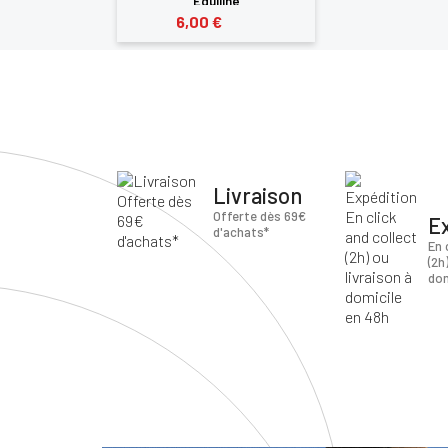
Equiline
6,00 €
Livraison
Offerte dès 69€
E
d'achats*
En 
(2h
dom