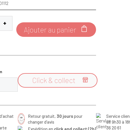
01112
Ajouter au panier

n
Click & collect

d'achat
Retour gratuit,
30 jours
pour
Service clie
changer d’avis
de 9h30 à 18
arte
36 20 61
Expédition en
click and collect (2h)