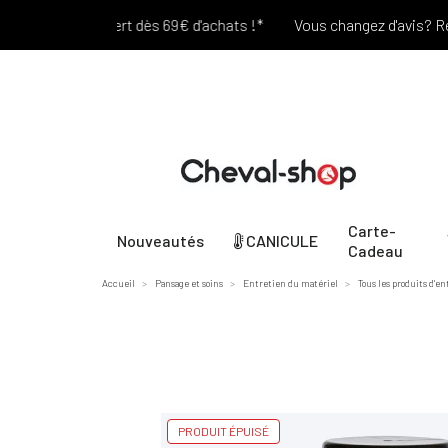
Port offert dès 69€ d'achats !*
Vous changez d'avis? Retour 
Carte-
Nouveautés
CANICULE
Cadeau
Accueil
Pansage et soins
Entretien du matériel
Tous les produits d'e
PRODUIT ÉPUISÉ