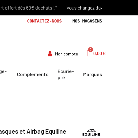
fert dès 69€ d'achats !*
Vous changez d'avis? Retour Offert penda
CONTACTEZ-NOUS
NOS MAGASINS
0,00 €
Mon compte
ge-
Écurie-
Compléments
Marques
pré
sques et Airbag Equiline