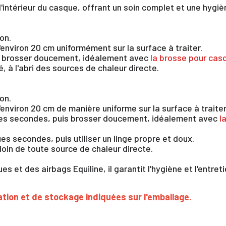
 l'intérieur du casque, offrant un soin complet et une hygi
on.
d'environ 20 cm uniformément sur la surface à traiter.
is brosser doucement, idéalement avec
la brosse pour casq
, à l'abri des sources de chaleur directe.
on.
d'environ 20 cm de manière uniforme sur la surface à traiter
lques secondes, puis brosser doucement, idéalement avec
l
ues secondes, puis utiliser un linge propre et doux.
loin de toute source de chaleur directe.
ues et des airbags Equiline, il garantit l'hygiène et l'entr
×
ation et de stockage indiquées sur l'emballage.
us devez être connecté pour enregistrer des produits dans votre lis
envie