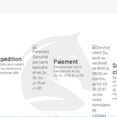
xpédition
Paiement
S
click and collect
Sécurisé par carte
) ou livraison à
c
bancaire et en 2x,
icile en 48h
3x, 4x, J+15 et J+30
Du
de
co
20 
fo
co