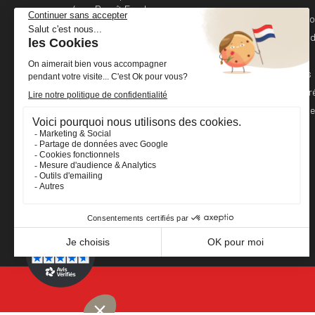
4 rue Benoît Frachon
Informati
44800 Saint-Herblain
France
Command
Avoirs
+33 (0)2 40 36 20 61
Adresses
boutique@cheval-shop.com
Bons de r
Mes alert
Facebook
YouTube
Instagram