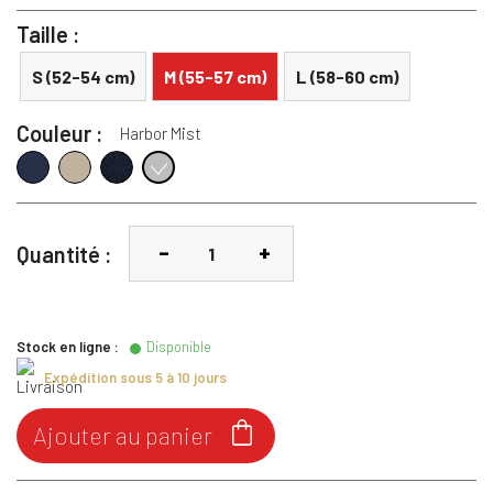
Taille :
S (52-54 cm)
M (55-57 cm)
L (58-60 cm)
Couleur :
Harbor Mist
Navy Blazer
Brun Oxford
Denim bleu
Harbor Mist
STONE BLUE (16-4114)
OIL GREEN (17-0115)
COCOA CREME (18-1020)
Quantité :
Stock en ligne :
Disponible
Expédition sous 5 à 10 jours

Ajouter au panier