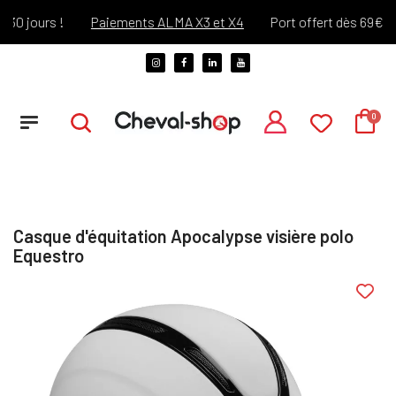
 jours !
Paiements ALMA X3 et X4
Port offert dès 69€ d'ach
Casque d'équitation Apocalypse visière polo
Equestro