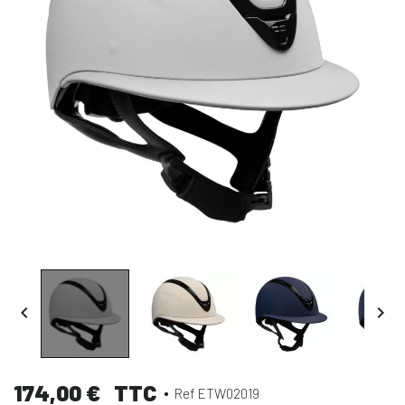


174,00 €
TTC
Ref ETW02019