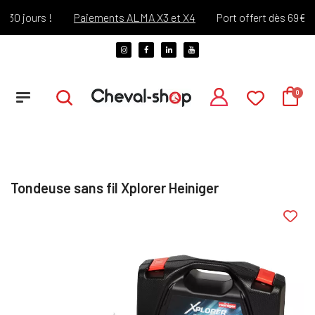
0 jours !
Paiements ALMA X3 et X4
Port offert dès 69€ d'ac
Tondeuse sans fil Xplorer Heiniger