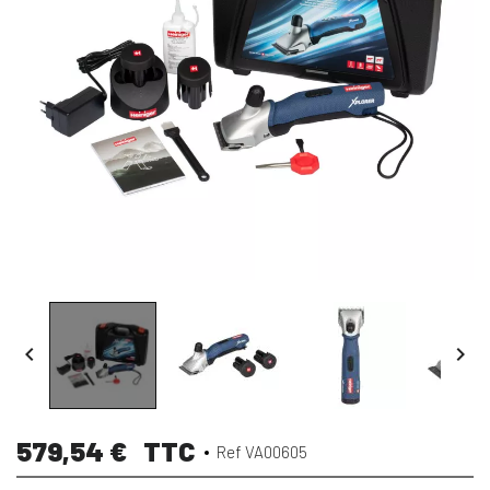


579,54 €
TTC
Ref VA00605