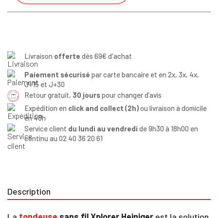
Livraison
offerte
dès 69€ d'achat
Paiement sécurisé
par carte bancaire et en 2x, 3x, 4x,
J+15 et J+30
Retour gratuit,
30 jours
pour changer d’avis
Expédition en
click and collect (2h)
ou livraison à domicile
en 48h
Service client
du lundi au vendredi
de 9h30 à 18h00 en
continu au 02 40 36 20 61
Description
La
tondeuse
sans fil Xplorer Heiniger
est la solution