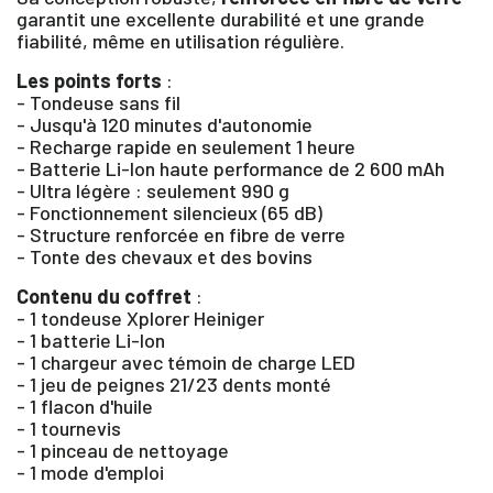
garantit une excellente durabilité et une grande
fiabilité, même en utilisation régulière.
Les points forts
:
- Tondeuse sans fil
- Jusqu'à 120 minutes d'autonomie
- Recharge rapide en seulement 1 heure
- Batterie Li-Ion haute performance de 2 600 mAh
- Ultra légère : seulement 990 g
- Fonctionnement silencieux (65 dB)
- Structure renforcée en fibre de verre
- Tonte des chevaux et des bovins
Contenu du coffret
:
×
- 1 tondeuse Xplorer Heiniger
- 1 batterie Li-Ion
- 1 chargeur avec témoin de charge LED
Vous devez être connecté pour enregistrer des
- 1 jeu de peignes 21/23 dents monté
produits dans votre liste d'envie
- 1 flacon d'huile
- 1 tournevis
- 1 pinceau de nettoyage
- 1 mode d'emploi