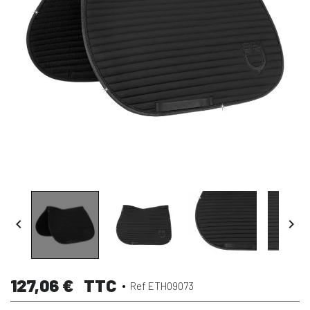


127,06 €
TTC
Ref ETH09073