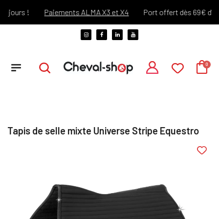
ours !
Paiements ALMA X3 et X4
Port offert dès 69€ d'achat
Tapis de selle mixte Universe Stripe Equestro