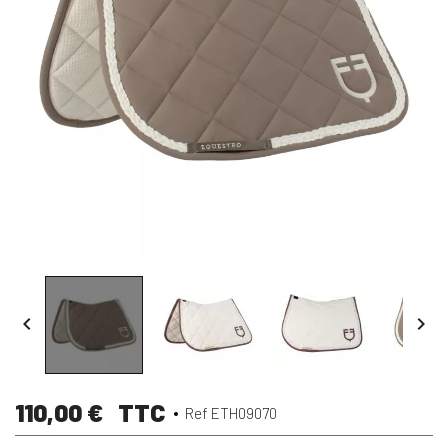


110,00 €
TTC
Ref ETH09070