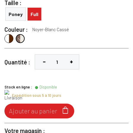
Taille :
Poney
Full
Couleur :
Noyer-Blanc Cassé
Blanc Antique-Marron
Noyer-Blanc Cassé
Quantité :
Stock en ligne :
Disponible
Expédition sous 5 à 10 jours

Ajouter au panier
Votre magasin :