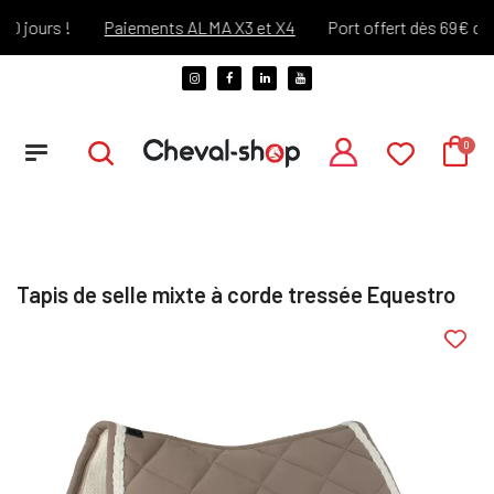
jours !
Paiements ALMA X3 et X4
Port offert dès 69€ d'acha
Tapis de selle mixte à corde tressée Equestro