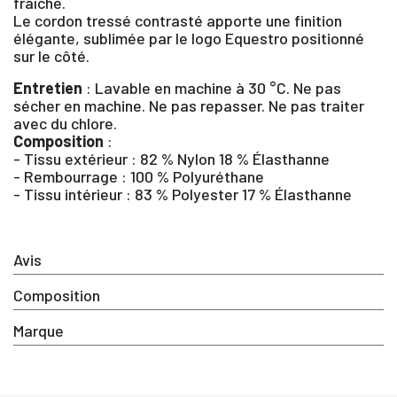
fraîche.
Le cordon tressé contrasté apporte une finition
élégante, sublimée par le logo Equestro positionné
sur le côté.
×
Entretien
: Lavable en machine à 30 °C. Ne pas
sécher en machine. Ne pas repasser. Ne pas traiter
avec du chlore.
Vous devez être connecté pour enregistrer des
Composition
:
produits dans votre liste d'envie
- Tissu extérieur : 82 % Nylon 18 % Élasthanne
- Rembourrage : 100 % Polyuréthane
- Tissu intérieur : 83 % Polyester 17 % Élasthanne
SE
ANNULER
CONNECTER
Avis
Composition
Marque