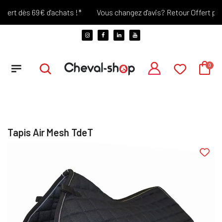
ert dès 69€ d'achats !*
Vous changez d'avis? Retour Offert penda
Tapis Air Mesh TdeT