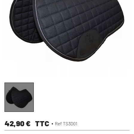
42,90 €
TTC
Ref TS3D01