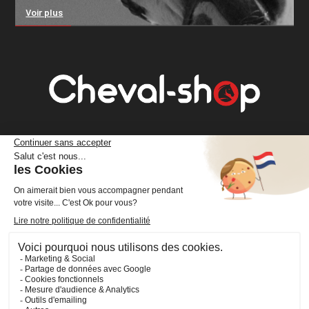
Voir plus
Cheval Shop
4 rue Benoît Frachon
44800 Saint-Herblain
France
+33 (0)2 40 36 20 61
boutique@cheval-shop.com
Facebook
YouTube
Instagram