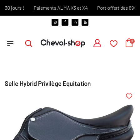
0 jours !
Paiements ALMA X3 et X4
Port offert dès 69€ d'a
Selle Hybrid Privilège Equitation