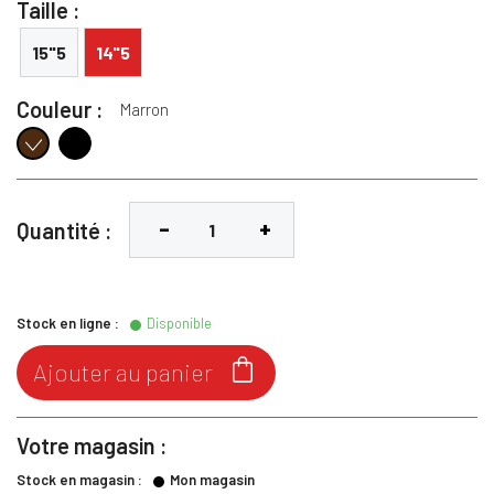
Taille :
15"5
14"5
Couleur :
Marron
Noir
Marron
Quantité :
Stock en ligne :
Disponible

Ajouter au panier
Votre magasin :
Stock en magasin :
Mon magasin