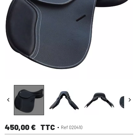


450,00 €
TTC
Ref 020410