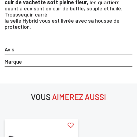
×
cuir de vachette soft pleine fleur,
les quartiers
quant à eux sont en cuir de buffle, souple et huilé.
Troussequin carré.
Vous devez être connecté pour enregistrer des
la selle Hybrid vous est livrée avec sa housse de
produits dans votre liste d'envie
protection.
Avis
SE
ANNULER
CONNECTER
Marque
VOUS
AIMEREZ AUSSI
aimerez aussi