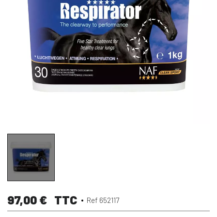
97,00 €
TTC
Ref 652117