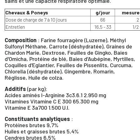
sains et une capacité respiratoire optimale.
Chevaux & Poneys
g/jour
mesure
Dose de charge de 7 à 10 jours
66
2
Entretien
16.5 - 33
1/2 
Composition
: Farine fourragère (Luzerne), Méthyl
Sulfonyl Méthane, Carrote (déshydratée), Graines de
Chardon Marie, Dextrose, Feuilles de Gingko, Baies
d'Omicha, Protéine de blé, Baies d'Aubépine, Myrtilles,
Coquilles d'Eglantier, Feuilles de Pissenlits, Curcuma,
Chlorella (déshydratée), Gingembre, Romarin,
Réglisse, Huile de colza.
Additifs
(par kg):
Acides aminés l-Arginine 3c3.6.1 2.950 mg
Vitamines Vitamine C E 300 65.300 mg
Vitamine E 3a700 1.500 U.I.
Constituants analytiques
:
Protéines brutes 9,7%
Huiles et graisses brutes 5,4%
Cendres brutes 6,5%