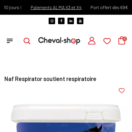
 jours !
Paiements ALMA X3 et X4
Port offert dès 69€ d'ac
Naf Respirator soutient respiratoire