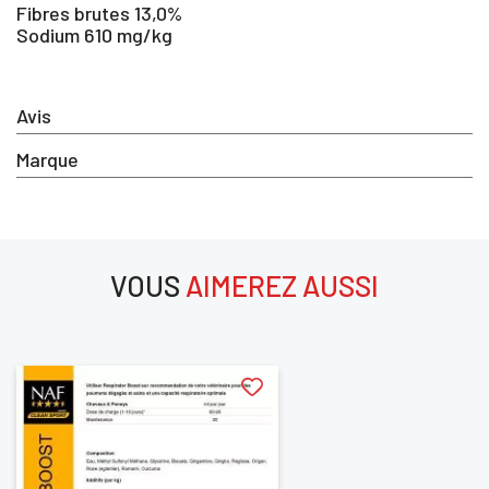
Fibres brutes 13,0%
Sodium 610 mg/kg
Avis
Marque
×
VOUS
AIMEREZ AUSSI
Vous devez être connecté pour enregistrer des produits dan
votre liste d'envie
aimerez aussi
SE
ANNULER
CONNECTER