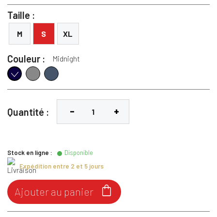
Taille :
M
S
XL
Couleur :
Midnight
Grey reflective
Mystic Blue
Midnight
Quantité :
Stock en ligne :
Disponible
Expédition entre 2 et 5 jours

Ajouter au panier