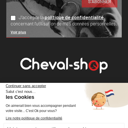
J’accepte la
politique de confidentialité
concernant l’utilisation de mes données personnelles.
Voir plus
Cheval Shop
4 rue Benoît Frachon
44800 Saint-Herblain
France
+33 (0)2 40 36 20 61
boutique@cheval-shop.com