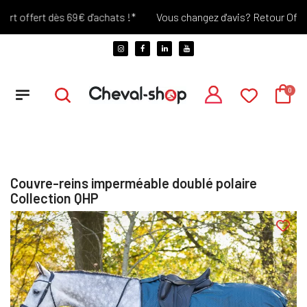
t offert dès 69€ d'achats !*
Vous changez d'avis? Retour Offert 
Couvre-reins imperméable doublé polaire
Collection QHP