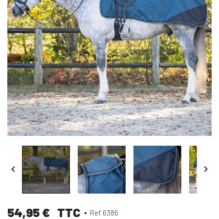


54,95 €
TTC
Ref 6386