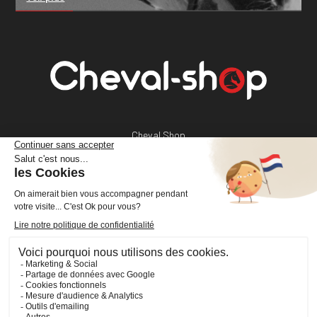
Cheval Shop
4 rue Benoît Frachon
44800 Saint-Herblain
France
+33 (0)2 40 36 20 61
boutique@cheval-shop.com
Facebook
YouTube
Instagram
VOTRE COMPTE
