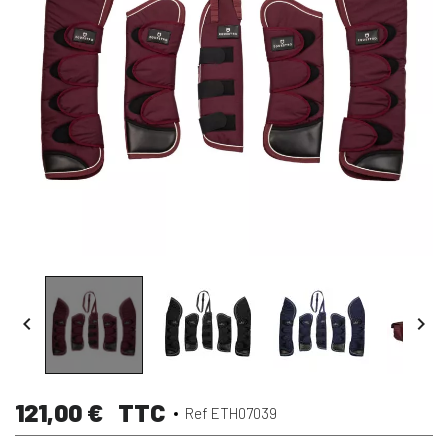


121,00 €
TTC
Ref ETH07039