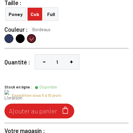
Taille :
Poney
Cob
Full
Couleur :
Bordeaux
Navy
Noir
Bordeaux
Quantité :
Stock en ligne :
Disponible
Expédition sous 5 à 10 jours

Ajouter au panier
Votre magasin :