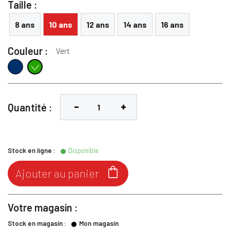
Taille :
8 ans
10 ans
12 ans
14 ans
16 ans
Couleur :
Vert
Marine
Vert
Quantité :
Stock en ligne :
Disponible

Ajouter au panier
Votre magasin :
Stock en magasin :
Mon magasin