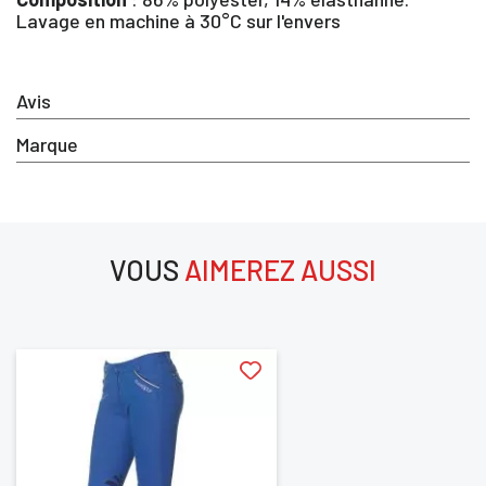
Lavage en machine à 30°C sur l'envers
×
Avis
Vous devez être connecté pour enregistrer des
produits dans votre liste d'envie
Marque
SE
ANNULER
CONNECTER
VOUS
AIMEREZ AUSSI
aimerez aussi