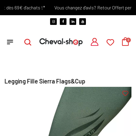
t dès 69€ d'achats !*
Vous changez d'avis? Retour Offert pendant 
Legging Fille Sierra Flags&Cup