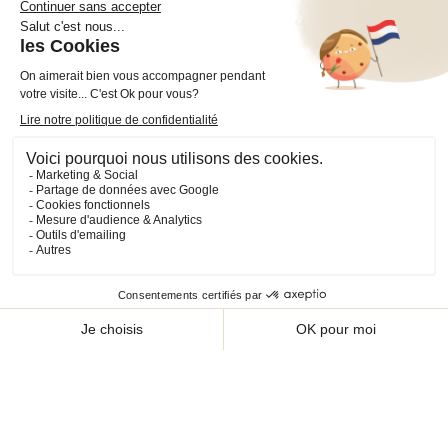
Facebook
YouTube
Instagram
VOTRE COMPTE

INFORMATIONS

PRODUITS

NOS SERVICES

Plan du site
Cookies
© 2026 - CHEVAL SHOP