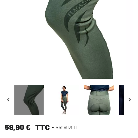


59,90 €
TTC
Ref 902511