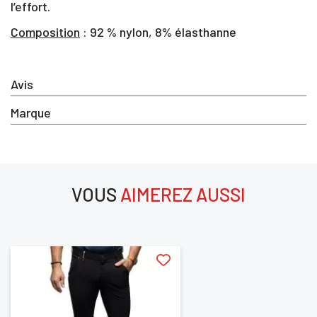
l’effort.
Vous devez être connecté pour enregistrer des
Composition
: 92 % nylon, 8% élasthanne
produits dans votre liste d'envie
Avis
SE
Marque
ANNULER
CONNECTER
VOUS
AIMEREZ AUSSI
aimerez aussi