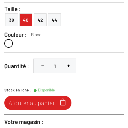
Taille :
38
40
42
44
Couleur :
Blanc
Blanc
Quantité :
Stock en ligne :
Disponible

Ajouter au panier
Votre magasin :