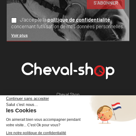
J’accepte la
politique de confidentialité
concernant l’utilisation de mes données personnelles.
Voir plus
Cheval Shop
4 rue Benoît Frachon
44800 Saint-Herblain
France
+33 (0)2 40 36 20 61
boutique@cheval-shop.com