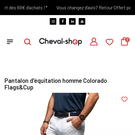
rt dès 69€ d'achats !*
Vous changez d'avis? Retour Offert pendan
Pantalon d'équitation homme Colorado
Flags&Cup