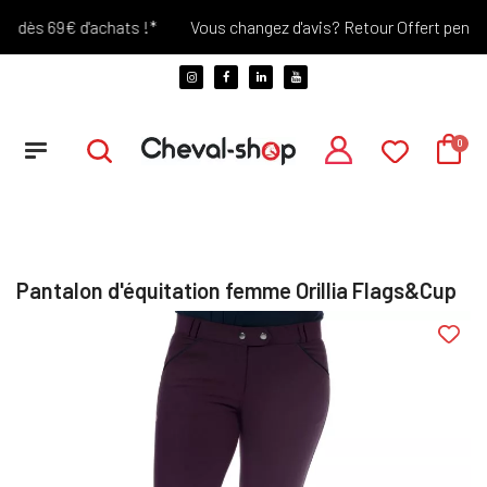
 dès 69€ d'achats !*
Vous changez d'avis? Retour Offert pendant 
Pantalon d'équitation femme Orillia Flags&Cup