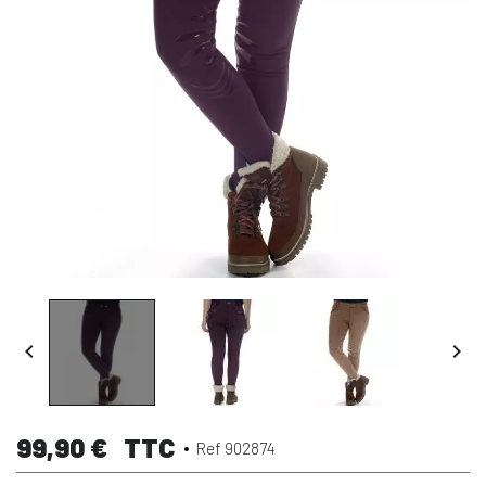


99,90 €
TTC
Ref 902874