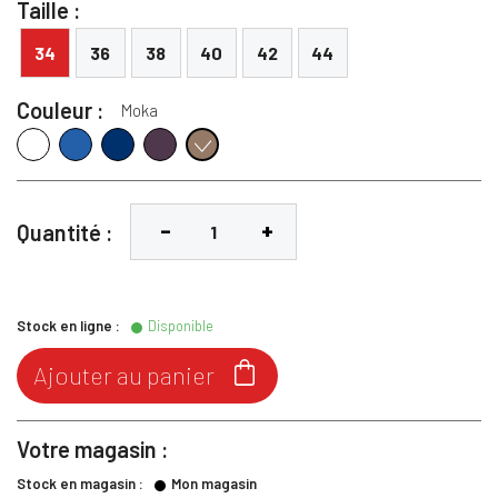
Taille :
34
36
38
40
42
44
Couleur :
Moka
Blanc
Denim
Marine
Mure
Moka
Quantité :
Stock en ligne :
Disponible

Ajouter au panier
Votre magasin :
Stock en magasin :
Mon magasin