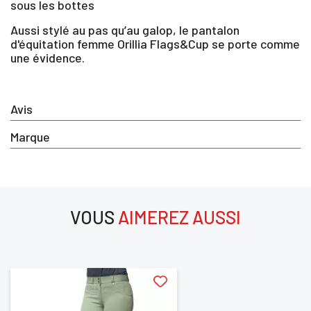
×
sous les bottes
Aussi stylé au pas qu’au galop, le pantalon
Vous devez être connecté pour enregistrer des
d'équitation femme Orillia Flags&Cup se porte comme
produits dans votre liste d'envie
une évidence.
Avis
SE
ANNULER
CONNECTER
Marque
VOUS
AIMEREZ AUSSI
aimerez aussi