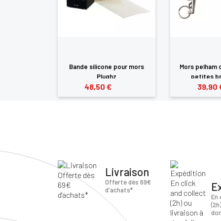
chouc Umbria
Bande silicone pour mors
Mors pelham 
Plughz
petites br
48,50 €
39,90 
Livraison
Offerte dès 69€
E
d'achats*
En 
(2h
dom