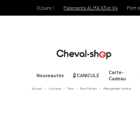
rt pendant 30 jours !
Paiements ALMA X3 et X4
Port offert
Carte-
Nouveautés
CANICULE
Cadeau
Accueil
Le cheval
Mors
Mors Pelham
Mors pelham Umbria