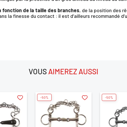
en fonction de la taille des branches
, de la position des 
ans la finesse du contact : il est d’ailleurs recommandé d’u
×
VOUS
AIMEREZ AUSSI
us devez être connecté pour enregistrer des produits dans votre lis
envie
aimerez aussi
-50%
-50%
ANNULER
SE CONNECTER