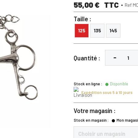
55,00 €
TTC
Ref M
Taille :
125
135
145
Quantité :
Stock en ligne :
Disponible
Expédition sous 5 à 10 jours
Votre magasin :
Stock en magasin :
Mon magasi
Choisir un magasin