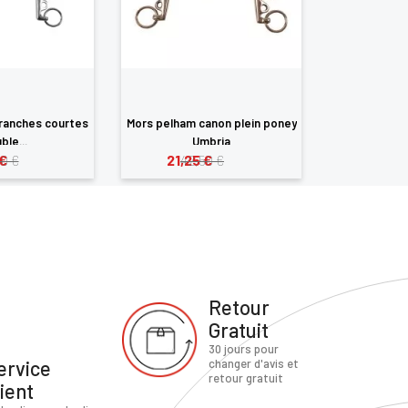
ranches courtes
Mors pelham canon plein poney
Mors pelham 
ble...
Umbria
cano
€
21,25 €
32,95
0 €
42,50 €
65
Retour
Gratuit
30 jours pour
ervice
changer d'avis et
retour gratuit
lient