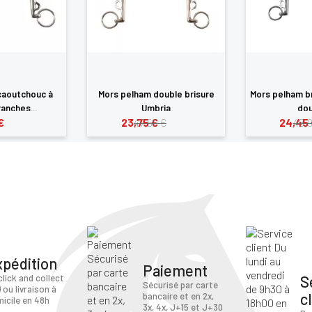
caoutchouc à
Mors pelham double brisure
Mors pelham b
anches...
Umbria
dou
€
23,75 €
24,45 
47,50 €
48,9
xpédition
Paiement
S
click and collect
Sécurisé par carte
) ou livraison à
c
bancaire et en 2x,
icile en 48h
3x, 4x, J+15 et J+30