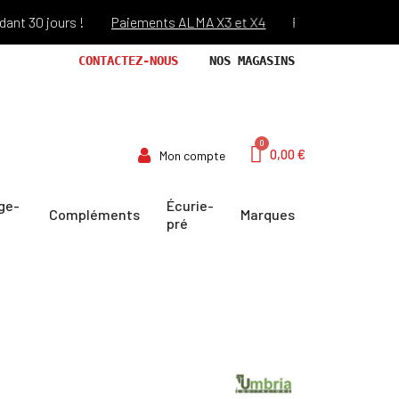
0 jours !
Paiements ALMA X3 et X4
Port offert dès 69€ d'a
CONTACTEZ-NOUS
NOS MAGASINS
0,00 €
Mon compte
ge-
Écurie-
Compléments
Marques
pré