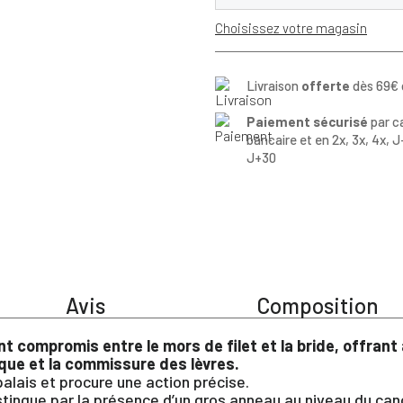
Choisissez votre magasin
Livraison
offerte
dès 69€ 
Paiement sécurisé
par c
bancaire et en 2x, 3x, 4x, J
J+30
Avis
Composition
nt compromis entre le mors de filet et la bride, offrant à
uque et la commissure des lèvres.
palais et procure une action précise.
stingue par la présence d’un gros anneau au niveau du ca