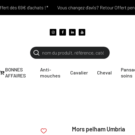
 dès 69€ d'achats !*
Vous changez d'avis? Retour Offert pendant 3
BONNES
Anti-
Pansa
Cavalier
Cheval
AFFAIRES
mouches
soins
Mors pelham Umbria