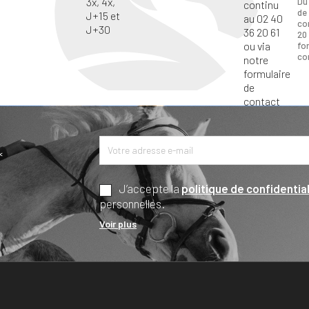
Du
de
co
20 
fo
co
*
J’accepte la
politique de confidential
personnelles.
Voir plus