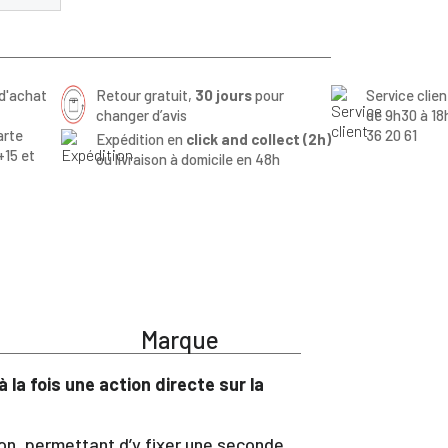
d'achat
Retour gratuit,
30 jours
pour
Service clie
changer d’avis
de 9h30 à 18
arte
36 20 61
Expédition en
click and collect (2h)
+15 et
ou livraison à domicile en 48h
Marque
 la fois une action directe sur la
non, permettant d’y fixer une seconde