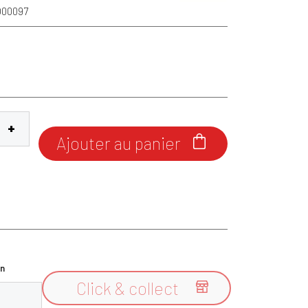
O00097
Ajouter au panier

n
Click & collect
