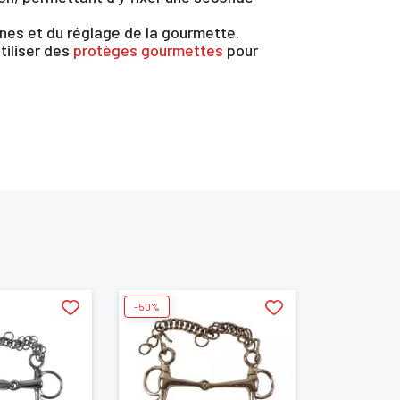
rênes et du réglage de la gourmette.
tiliser des
protèges gourmettes
pour
te
-50%
-50%