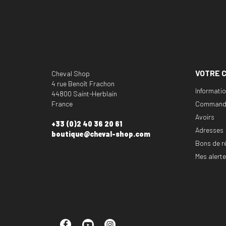
VOTRE 
Cheval Shop
4 rue Benoît Frachon
Informati
44800 Saint-Herblain
France
Command
Avoirs
+33 (0)2 40 36 20 61
Adresses
boutique@cheval-shop.com
Bons de r
Mes alert
Facebook
YouTube
Instagram