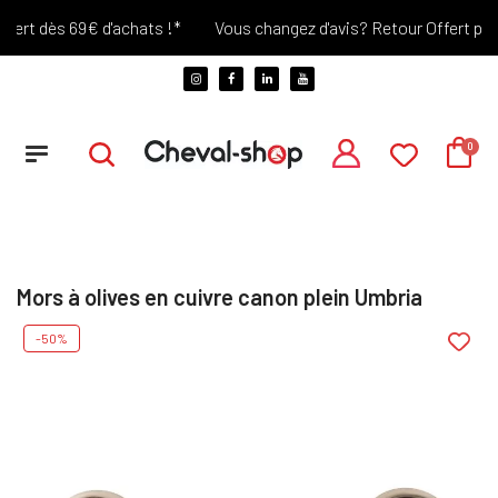
ert dès 69€ d'achats !*
Vous changez d'avis? Retour Offert penda
Mors à olives en cuivre canon plein Umbria
-50%