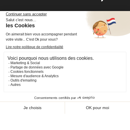
Cheval Shop
4 rue Benoît Frachon
44800 Saint-Herblain
France
+33 (0)2 40 36 20 61
boutique@cheval-shop.com
Facebook
YouTube
Instagram
VOTRE COMPTE

INFORMATIONS

PRODUITS

NOS SERVICES
