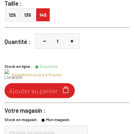
Taille :
125
135
145
Quantité :
Stock en ligne :
Disponible
Expédition sous 5 à 10 jours

Ajouter au panier
Votre magasin :
Stock en magasin :
Mon magasin
Choisir un magasin