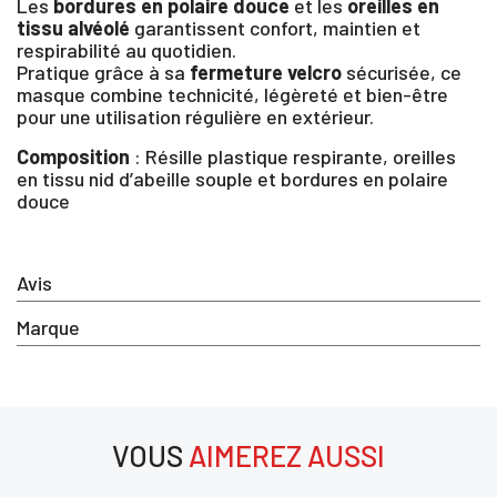
Les
bordures en polaire douce
et les
oreilles en
tissu alvéolé
garantissent confort, maintien et
×
respirabilité au quotidien.
Pratique grâce à sa
fermeture velcro
sécurisée, ce
masque combine technicité, légèreté et bien-être
Vous devez être connecté pour enregistrer des
pour une utilisation régulière en extérieur.
produits dans votre liste d'envie
Composition
: Résille plastique respirante, oreilles
en tissu nid d’abeille souple et bordures en polaire
douce
SE
ANNULER
CONNECTER
Avis
Marque
VOUS
AIMEREZ AUSSI