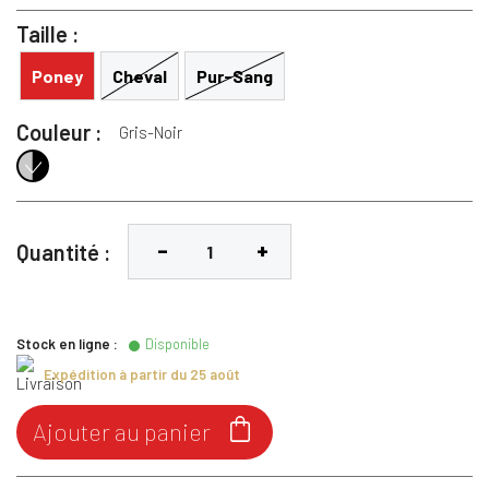
Taille :
Poney
Cheval
Pur-Sang
Couleur :
Gris-Noir
Gris-Noir
Quantité :
Stock en ligne :
Disponible
Expédition à partir du 25 août

Ajouter au panier