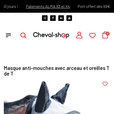
0 jours !
Paiements ALMA X3 et X4
Port offert dès 69€ d'ac
Masque anti-mouches avec arceau et oreilles T
de T