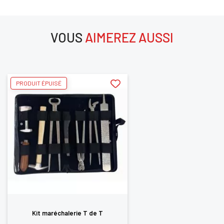
Vous devez être connecté pour enregistrer des
produits dans votre liste d'envie
VOUS
AIMEREZ AUSSI
aimerez aussi
SE
ANNULER
CONNECTER
PRODUIT ÉPUISÉ
Kit maréchalerie T de T