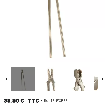


39,90 €
TTC
Ref TENFORGE