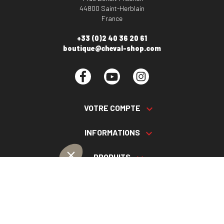
44800 Saint-Herblain
France
+33 (0)2 40 36 20 61
boutique@cheval-shop.com
Facebook
YouTube
Instagram
VOTRE COMPTE

INFORMATIONS

PRODUITS

NOS SERVICES

Plan du site
Cookies