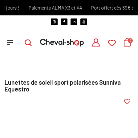
 jours !
Paiements ALMA X3 et X4
Port offert dès 69€ d'ach
Lunettes de soleil sport polarisées Sunniva
Equestro