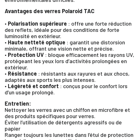
Avantages des verres Polaroid TAC
•
Polarisation supérieure
: offre une forte réduction
des reflets, idéale pour des conditions de forte
luminosité en extérieur.
•
Haute netteté optique
: garantit une distorsion
minimale, offrant une vision nette et précise.
•
Protection UV
: bloque efficacement les rayons UV,
protégeant les yeux lors d’activités prolongées en
extérieur.
•
Résistance
: résistants aux rayures et aux chocs,
×
adaptés aux sports les plus intenses.
•
Légèreté et confort
: conçus pour le confort lors
d’un usage prolongé.
Vous devez être connecté pour enregistrer des
produits dans votre liste d'envie
Entretien:
Nettoyer les verres avec un chiffon en microfibre et
des produits spécifiques pour verres.
Éviter l’utilisation de détergents agressifs ou de
papier
SE
Ranger toujours les lunettes dans l’étui de protection
ANNULER