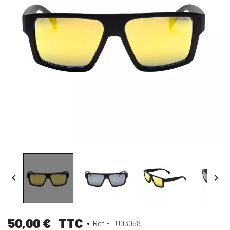


50,00 €
TTC
Ref ETU03058