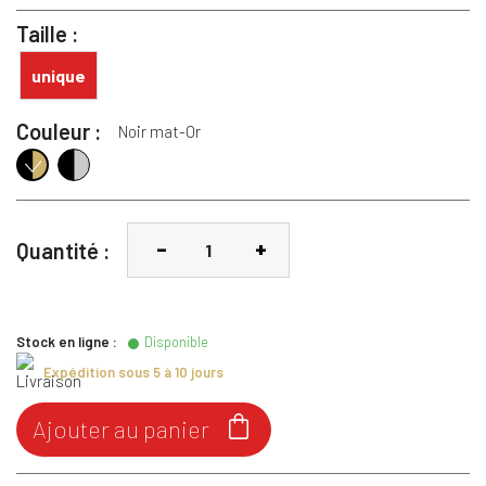
Taille :
unique
Couleur :
Noir mat-Or
Noir mat-Argent
Noir mat-Or
Quantité :
Stock en ligne :
Disponible
Expédition sous 5 à 10 jours

Ajouter au panier