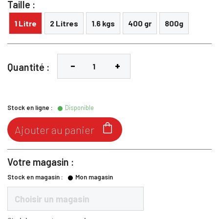
Taille :
1 Litre
2 Litres
1.6 kgs
400 gr
800g
Quantité :
Stock en ligne :
Disponible

Ajouter au panier
Votre magasin :
Stock en magasin :
Mon magasin
Choisir un magasin