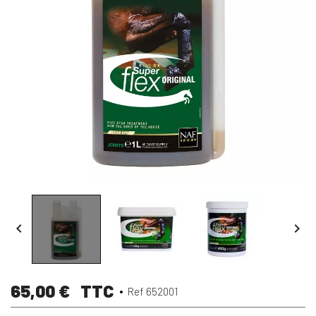


65,00 €
TTC
Ref 652001