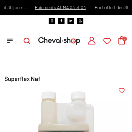
 30 jours !
Paiements ALMA X3 et X4
Port offert dès 69€ d'
Superflex Naf