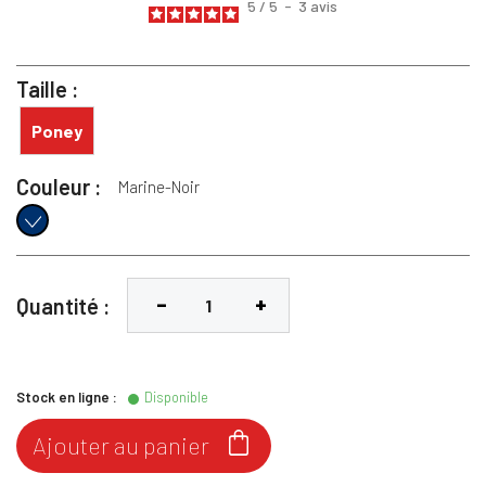
5
/
5
-
3
avis
Taille :
Poney
Couleur :
Marine-Noir
Marine-Noir
Quantité :
Stock en ligne :
Disponible

Ajouter au panier