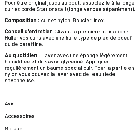
Pour être original jusqu'au bout, associez le à la longe
cuir et corde Stationata ! (longe vendue séparément).
Composition :
cuir et nylon. Boucleri inox.
×
Conseil d'entretien :
Avant la première utilisation :
Huiler vos cuirs avec une huile type de pied de boeuf
ou de paraffine.
Vous devez être connecté pour enregistrer des
produits dans votre liste d'envie
Au quotidien
: Laver avec une éponge légèrement
humidifiée et du savon glycériné. Appliquer
régulièrement un baume spécial cuir. Pour la partie en
nylon vous pouvez la laver avec de l'eau tiède
savonneuse.
SE
ANNULER
CONNECTER
Avis
Accessoires
Marque