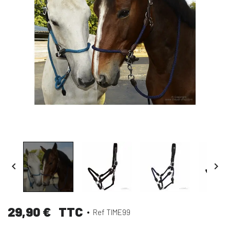


29,90 €
TTC
Ref TIME99