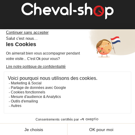
Cheval Shop
4 rue Benoît Frachon
44800 Saint-Herblain
France
+33 (0)2 40 36 20 61
boutique@cheval-shop.com
Facebook
YouTube
Instagram
VOTRE COMPTE

INFORMATIONS
