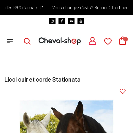
 dès 69€ d'achats !*
Vous changez d'avis? Retour Offert pendant 
Licol cuir et corde Stationata