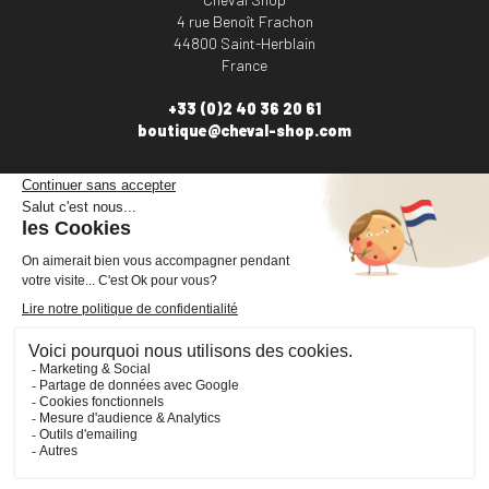
4 rue Benoît Frachon
44800 Saint-Herblain
France
+33 (0)2 40 36 20 61
boutique@cheval-shop.com
Facebook
YouTube
Instagram
VOTRE COMPTE

INFORMATIONS

PRODUITS

NOS SERVICES
