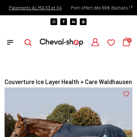
Paiements ALMA X3 et X4
Port offert dès 69€ d'achats !*
Couverture Ice Layer Health + Care Waldhausen