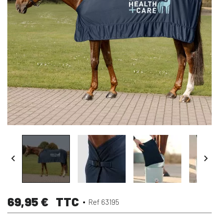


69,95 €
TTC
Ref 63195