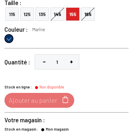
Taille :
115
125
135
145
155
165
Couleur :
Marine
Marine
Quantité :
Stock en ligne :
Non disponible

Ajouter au panier
Votre magasin :
Stock en magasin :
Mon magasin