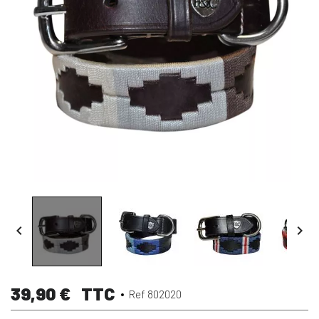


39,90 €
TTC
Ref 802020