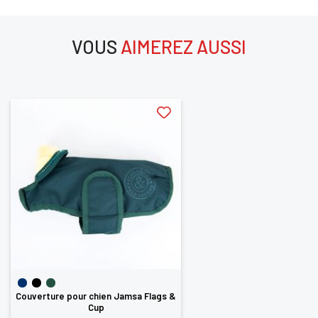
SE
ANNULER
CONNECTER
VOUS
AIMEREZ AUSSI
aimerez aussi
Couverture pour chien Jamsa Flags &
Cup