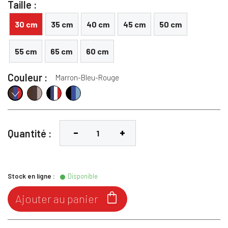
Taille :
30 cm
35 cm
40 cm
45 cm
50 cm
55 cm
65 cm
60 cm
Couleur :
Marron-Bleu-Rouge
Marron-Choco-Taupe
Noir-Bleu-Blanc-Rouge
Noir-Marine-Ciel
Marron-Bleu-Rouge
Quantité :
Stock en ligne :
Disponible

Ajouter au panier