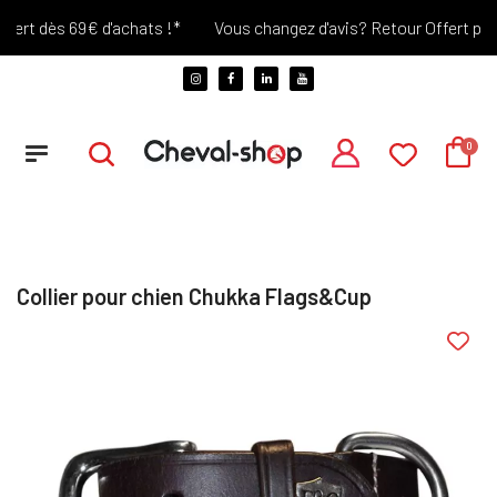
ert dès 69€ d'achats !*
Vous changez d'avis? Retour Offert penda
Collier pour chien Chukka Flags&Cup