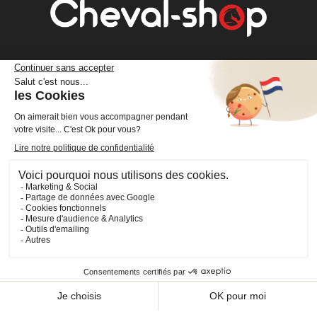
Cheval Shop
4 rue Benoît Frachon
44800 Saint-Herblain
France
+33 (0)2 40 36 20 61
boutique@cheval-shop.com
Facebook
YouTube
Instagram
VOTRE COMPTE

INFORMATIONS

PRODUITS
